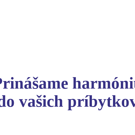
Prinášame harmóni
do vašich príbytko