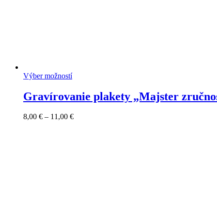
Výber možností
Gravírovanie plakety „Majster zručnos
Price
8,00
€
–
11,00
€
range:
8,00 €
through
11,00 €