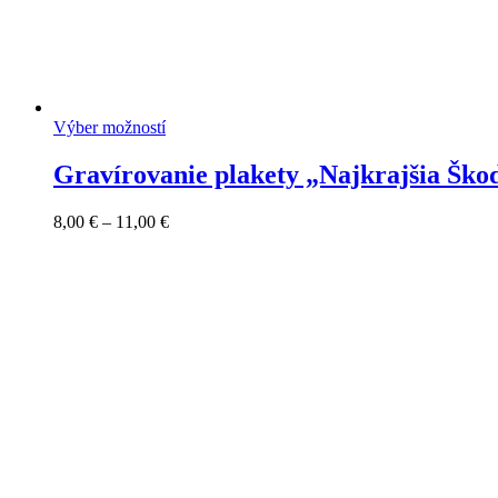
Výber možností
Gravírovanie plakety „Najkrajšia Škod
Price
8,00
€
–
11,00
€
range:
8,00 €
through
11,00 €