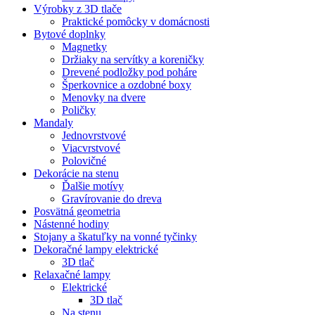
Výrobky z 3D tlače
Praktické pomôcky v domácnosti
Bytové doplnky
Magnetky
Držiaky na servítky a koreničky
Drevené podložky pod poháre
Šperkovnice a ozdobné boxy
Menovky na dvere
Poličky
Mandaly
Jednovrstvové
Viacvrstvové
Polovičné
Dekorácie na stenu
Ďalšie motívy
Gravírovanie do dreva
Posvätná geometria
Nástenné hodiny
Stojany a škatuľky na vonné tyčinky
Dekoračné lampy elektrické
3D tlač
Relaxačné lampy
Elektrické
3D tlač
Na stenu