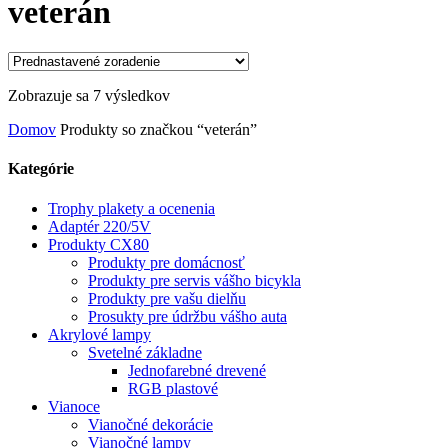
veterán
Zobrazuje sa 7 výsledkov
Domov
Produkty so značkou “veterán”
Kategórie
Trophy plakety a ocenenia
Adaptér 220/5V
Produkty CX80
Produkty pre domácnosť
Produkty pre servis vášho bicykla
Produkty pre vašu dielňu
Prosukty pre údržbu vášho auta
Akrylové lampy
Svetelné základne
Jednofarebné drevené
RGB plastové
Vianoce
Vianočné dekorácie
Vianočné lampy