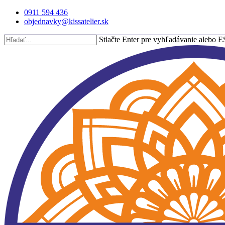
Skip
0911 594 436
to
objednavky@kissatelier.sk
main
content
Stlačte Enter pre vyhľadávanie alebo E
Close
Search