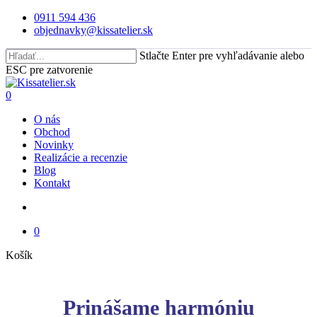
Skip
0911 594 436
to
objednavky@kissatelier.sk
main
content
Stlačte Enter pre vyhľadávanie alebo
ESC pre zatvorenie
Close
Search
search
0
Menu
O nás
Obchod
Novinky
Realizácie a recenzie
Blog
Kontakt
search
0
Close
Košík
Cart
Prinášame harmóniu