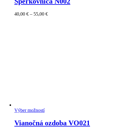
Šperkovnica N002
Price
40,00
€
–
55,00
€
range:
40,00 €
through
55,00 €
Výber možností
Vianočná ozdoba VO021