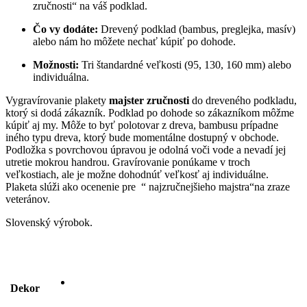
zručnosti“ na váš podklad.
Čo vy dodáte:
Drevený podklad (bambus, preglejka, masív)
alebo nám ho môžete nechať kúpiť po dohode.
Možnosti:
Tri štandardné veľkosti (95, 130, 160 mm) alebo
individuálna.
Vygravírovanie plakety
majster zručnosti
do dreveného podkladu,
ktorý si dodá zákazník. Podklad po dohode so zákazníkom môžme
kúpiť aj my. Môže to byť polotovar z dreva, bambusu prípadne
iného typu dreva, ktorý bude momentálne dostupný v obchode.
Podložka s povrchovou úpravou je odolná voči vode a nevadí jej
utretie mokrou handrou. Gravírovanie ponúkame v troch
veľkostiach, ale je možne dohodnúť veľkosť aj individuálne.
Plaketa slúži ako ocenenie pre “ najzručnejšieho majstra“na zraze
veteránov.
Slovenský výrobok.
Dekor