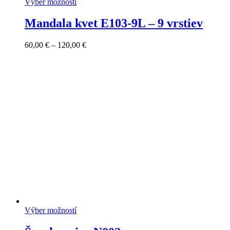
Výber možností
Mandala kvet E103-9L – 9 vrstiev
Price
60,00
€
–
120,00
€
range:
60,00 €
through
120,00 €
Výber možností