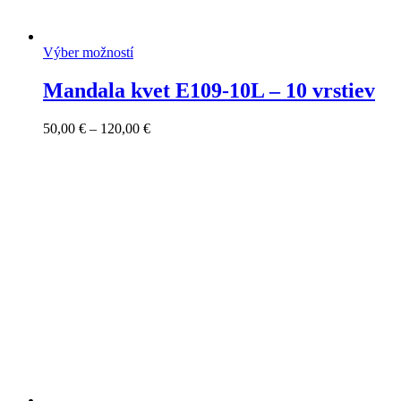
Výber možností
Mandala kvet E109-10L – 10 vrstiev
Price
50,00
€
–
120,00
€
range:
50,00 €
through
120,00 €