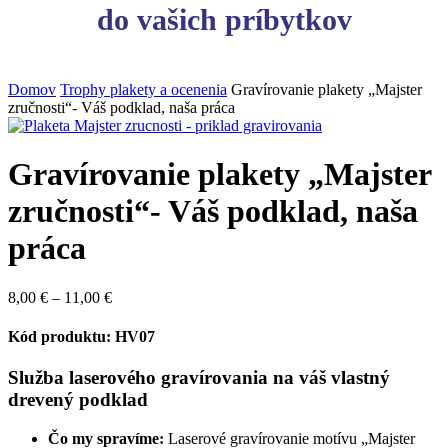
do vašich príbytkov
Domov
Trophy plakety a ocenenia
Gravírovanie plakety „Majster
zručnosti“- Váš podklad, naša práca
Gravírovanie plakety „Majster
zručnosti“- Váš podklad, naša
práca
Price
8,00
€
–
11,00
€
range:
8,00 €
Kód produktu: HV07
through
11,00 €
Služba laserového gravírovania na váš vlastný
drevený podklad
Čo my spravíme:
Laserové gravírovanie motívu „Majster