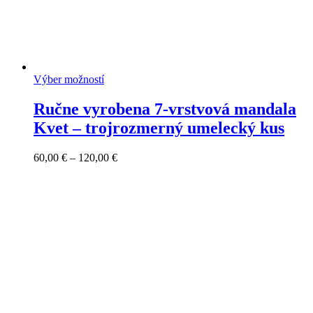
Výber možností
Ručne vyrobena 7-vrstvová mandala
Kvet – trojrozmerný umelecký kus
Price
60,00
€
–
120,00
€
range:
60,00 €
through
120,00 €