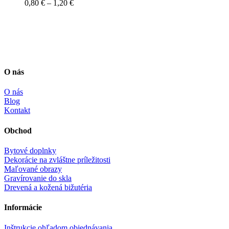
Price
0,80
€
–
1,20
€
range:
0,80 €
through
1,20 €
O nás
O nás
Blog
Kontakt
Obchod
Bytové doplnky
Dekorácie na zvláštne príležitosti
Maľované obrazy
Gravírovanie do skla
Drevená a kožená bižutéria
Informácie
Inštrukcie ohľadom objednávania