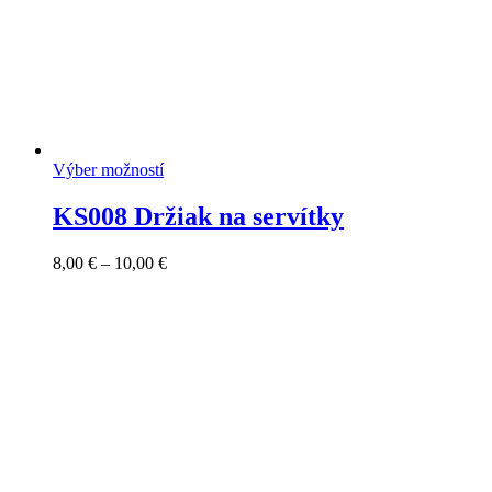
Výber možností
KS008 Držiak na servítky
Price
8,00
€
–
10,00
€
range:
8,00 €
through
10,00 €