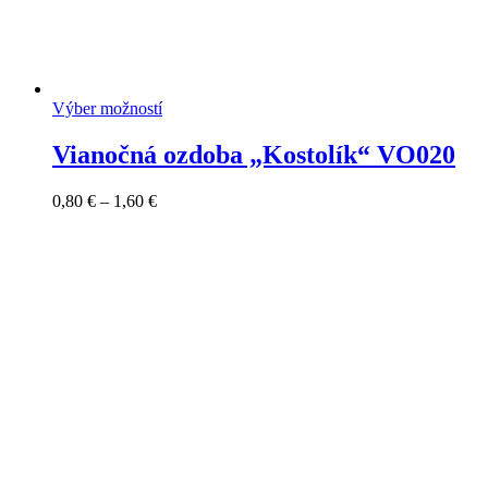
Výber možností
Vianočná ozdoba „Kostolík“ VO020
Price
0,80
€
–
1,60
€
range:
0,80 €
through
1,60 €