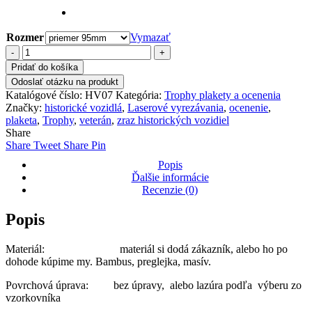
Rozmer
Vymazať
množstvo
Gravírovanie
Pridať do košíka
plakety
Odoslať otázku na produkt
"Majster
Katalógové číslo:
HV07
Kategória:
Trophy plakety a ocenenia
zručnosti"-
Značky:
historické vozidlá
,
Laserové vyrezávania
,
ocenenie
,
Váš
plaketa
,
Trophy
,
veterán
,
zraz historických vozidiel
podklad,
Share
naša
Share
Tweet
Share
Pin
práca
Popis
Ďalšie informácie
Recenzie (0)
Popis
Materiál: materiál si dodá zákazník, alebo ho po
dohode kúpime my. Bambus, preglejka, masív.
Povrchová úprava: bez úpravy, alebo lazúra podľa výberu zo
vzorkovníka