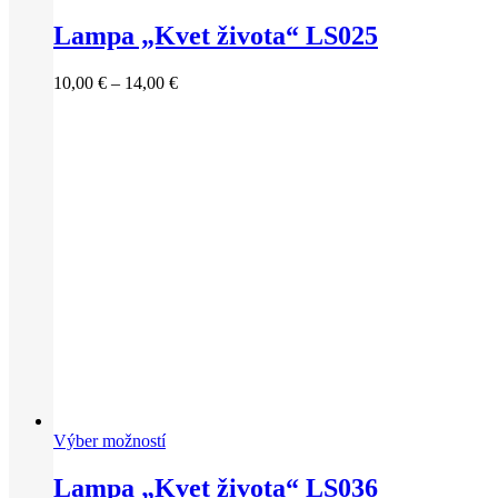
Lampa „Kvet života“ LS025
Price
10,00
€
–
14,00
€
range:
10,00 €
through
14,00 €
Výber možností
Lampa „Kvet života“ LS036