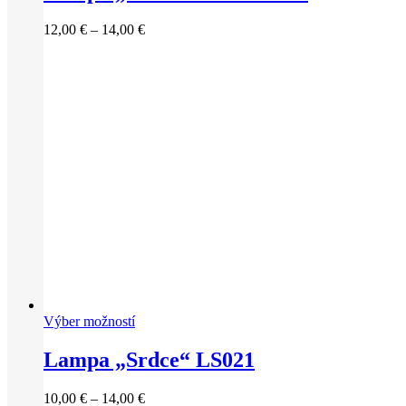
Price
12,00
€
–
14,00
€
range:
12,00 €
through
14,00 €
Výber možností
Lampa „Srdce“ LS021
Price
10,00
€
–
14,00
€