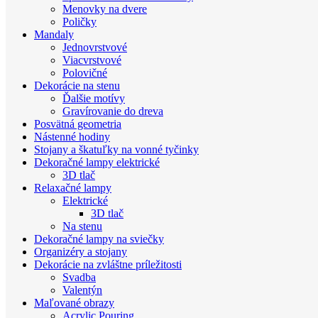
Menovky na dvere
Poličky
Mandaly
Jednovrstvové
Viacvrstvové
Polovičné
Dekorácie na stenu
Ďalšie motívy
Gravírovanie do dreva
Posvätná geometria
Nástenné hodiny
Stojany a škatuľky na vonné tyčinky
Dekoračné lampy elektrické
3D tlač
Relaxačné lampy
Elektrické
3D tlač
Na stenu
Dekoračné lampy na sviečky
Organizéry a stojany
Dekorácie na zvláštne príležitosti
Svadba
Valentýn
Maľované obrazy
Acrylic Pouring