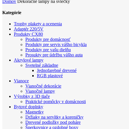
Domov
Dekoračné lampy na sviečky
Kategórie
Trophy plakety a ocenenia
Adaptér 220/5V
Produkty CX80
Produkty pre domácnosť
Produkty pre servis vášho bicykla
Produkty pre vašu dielňu
Prosukty pre údržbu vášho auta
Akrylové lampy
Svetelné základne
Jednofarebné drevené
RGB plastové
Vianoce
Vianočné dekorácie
Vianočné lampy
Výrobky z 3D tlače
Praktické pomôcky v domácnosti
Bytové doplnky
Magnetky
Držiaky na servítky a koreničky
Drevené podložky pod poháre
Šperkovnice a ozdobné boxy