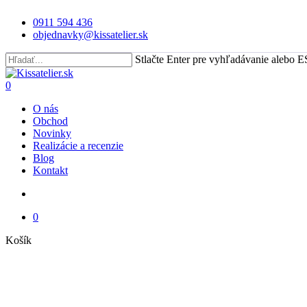
Skip
0911 594 436
to
objednavky@kissatelier.sk
main
content
Stlačte Enter pre vyhľadávanie alebo E
Close
Search
search
0
Menu
O nás
Obchod
Novinky
Realizácie a recenzie
Blog
Kontakt
search
0
Close
Košík
Cart