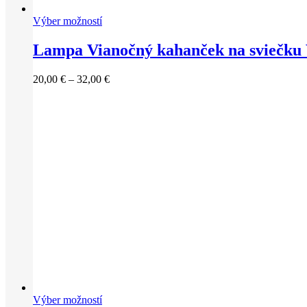
Výber možností
Lampa Vianočný kahanček na sviečku
Price
20,00
€
–
32,00
€
range:
20,00 €
through
32,00 €
Výber možností