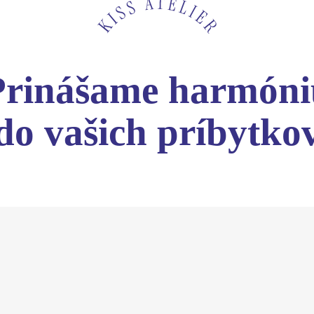
Prinášame harmóni
do vašich príbytko