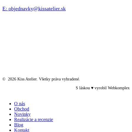
E: objednavky@kissatelier.sk
©
2026
Kiss Atelier. Všetky práva vyhradené.
S láskou ♥ vyrobil
Webkomplex
Close
O nás
Menu
Obchod
Novinky
Realizácie a recenzie
Blog
Kontakt