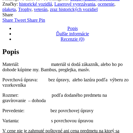
účastník"
Značky:
historické vozidlá
,
Laserové vyrezávania
,
ocenenie
,
–
plaketa
,
Trophy
,
veterán
,
zraz historických vozidiel
Váš
Share
podklad,
Share
Tweet
Share
Pin
naša
práca
Popis
Ďalšie informácie
Recenzie (0)
Popis
Materiál: materiál si dodá zákazník, alebo ho po
dohode kúpime my. Bambus, preglejka, masív.
Povrchová úprava: bez úpravy, alebo lazúra podľa výberu zo
vzorkovníka
Rozmer: podľa dodaného predmetu na
gravírovanie – dohoda
Prevedenie: bez povrchovej úpravy
Varianta: s povrchovou úpravou
V cene nie je zahrnuté poštovné ani cena predmetu na ktorý sa