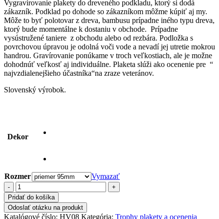
Vygravírovanie plakety do dreveného podkladu, ktorý si dodá
zákazník. Podklad po dohode so zákazníkom môžme kúpiť aj my.
Môže to byť polotovar z dreva, bambusu prípadne iného typu dreva,
ktorý bude momentálne k dostaniu v obchode. Prípadne
vysústružené taniere z obchodu alebo od rezbára. Podložka s
povrchovou úpravou je odolná voči vode a nevadí jej utretie mokrou
handrou. Gravírovanie ponúkame v troch veľkostiach, ale je možne
dohodnúť veľkosť aj individuálne. Plaketa slúži ako ocenenie pre “
najvzdialenejšieho účastníka“na zraze veteránov.
Slovenský výrobok.
Dekor
Rozmer
Vymazať
množstvo
Gravírovanie
Pridať do košíka
plakety
Odoslať otázku na produkt
"Najvzdialenejší
Katalógové číslo:
HV08
Kategória:
Trophy plakety a ocenenia