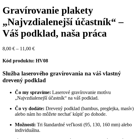
Gravírovanie plakety
„Najvzdialenejší účastník“ –
Váš podklad, naša práca
Price
8,00
€
–
11,00
€
range:
8,00 €
Kód produktu: HV08
through
11,00 €
Služba laserového gravírovania na váš vlastný
drevený podklad
Čo my spravíme:
Laserové gravírovanie motívu
„Najvzdialenejší účastník“ na váš podklad.
Čo vy dodáte:
Drevený podklad (bambus, preglejka, masív)
alebo nám ho môžete nechať kúpiť po dohode.
Možnosti:
Tri štandardné veľkosti (95, 130, 160 mm) alebo
individuálna.