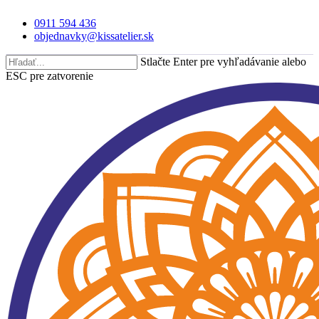
Skip
0911 594 436
to
objednavky@kissatelier.sk
main
content
Stlačte Enter pre vyhľadávanie alebo
ESC pre zatvorenie
Close
Search