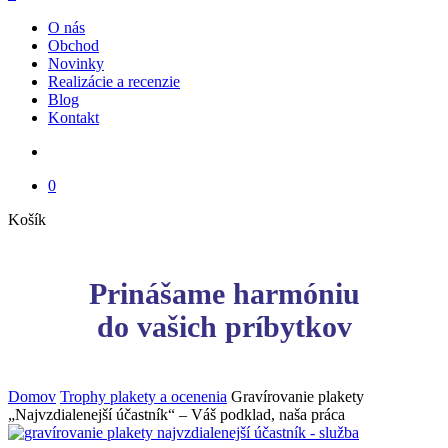
Menu
O nás
Obchod
Novinky
Realizácie a recenzie
Blog
Kontakt
search
0
Close
Košík
Cart
Prinášame harmóniu
do vašich príbytkov
Domov
Trophy plakety a ocenenia
Gravírovanie plakety
„Najvzdialenejší účastník“ – Váš podklad, naša práca