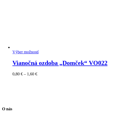
Výber možností
Vianočná ozdoba „Domček“ VO022
Price
0,80
€
–
1,60
€
range:
0,80 €
through
1,60 €
O nás