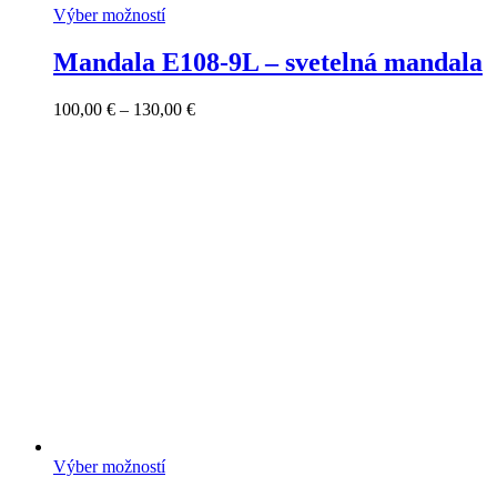
Výber možností
Mandala E108-9L – svetelná mandala
Price
100,00
€
–
130,00
€
range:
100,00 €
through
130,00 €
Výber možností