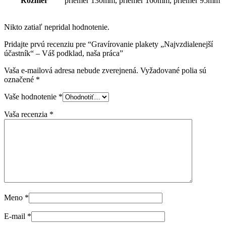
Rozmer
priemer 130mm, priemer 160mm, priemer 95mm
Nikto zatiaľ nepridal hodnotenie.
Pridajte prvú recenziu pre “Gravírovanie plakety „Najvzdialenejší
účastník“ – Váš podklad, naša práca”
Vaša e-mailová adresa nebude zverejnená.
Vyžadované polia sú
označené
*
Vaše hodnotenie
*
Vaša recenzia
*
Meno
*
E-mail
*