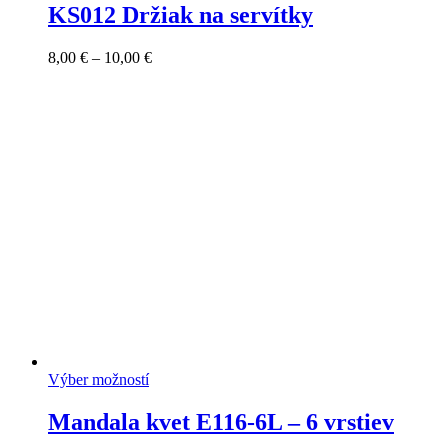
KS012 Držiak na servítky
Price
8,00
€
–
10,00
€
range:
8,00 €
through
10,00 €
Výber možností
Mandala kvet E116-6L – 6 vrstiev