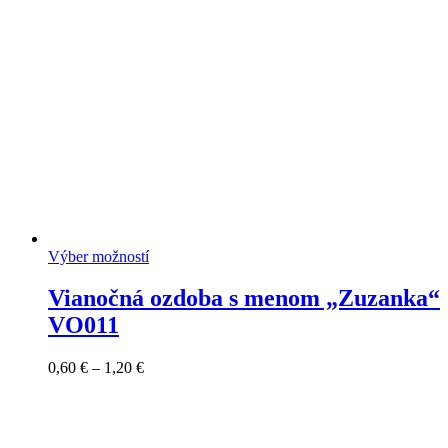
1,20 €
Výber možností
Vianočná ozdoba s menom „Zuzanka“
VO011
Price
0,60
€
–
1,20
€
range:
0,60 €
through
1,20 €