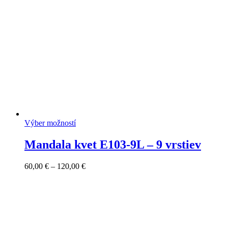
Výber možností
Mandala kvet E103-9L – 9 vrstiev
Price
60,00
€
–
120,00
€
range:
60,00 €
through
120,00 €