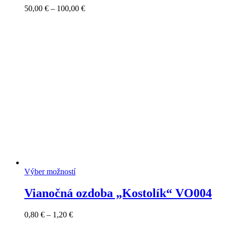
Price
50,00
€
–
100,00
€
range:
50,00 €
through
100,00 €
Výber možností
Vianočná ozdoba „Kostolík“ VO004
Price
0,80
€
–
1,20
€
range: