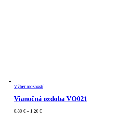
0,80 €
through
1,20 €
Výber možností
Vianočná ozdoba VO021
Price
0,80
€
–
1,20
€
range:
0,80 €
through