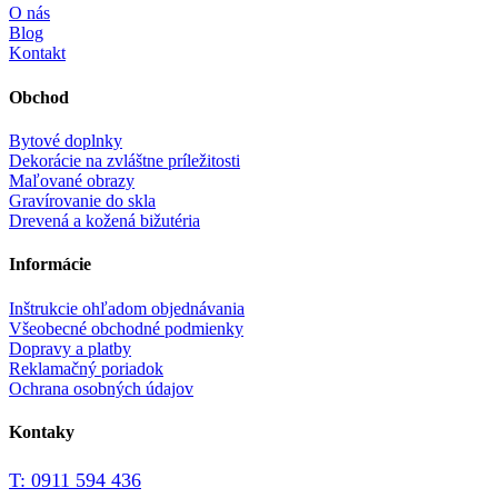
O nás
Blog
Kontakt
Obchod
Bytové doplnky
Dekorácie na zvláštne príležitosti
Maľované obrazy
Gravírovanie do skla
Drevená a kožená bižutéria
Informácie
Inštrukcie ohľadom objednávania
Všeobecné obchodné podmienky
Dopravy a platby
Reklamačný poriadok
Ochrana osobných údajov
Kontaky
T: 0911 594 436