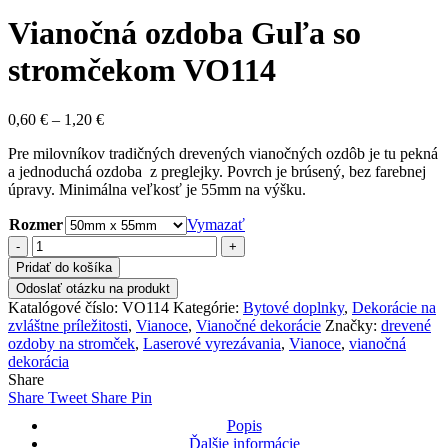
Vianočná ozdoba Guľa so
stromčekom VO114
Price
0,60
€
–
1,20
€
range:
Pre milovníkov tradičných drevených vianočných ozdôb je tu pekná
0,60 €
a jednoduchá ozdoba z preglejky. Povrch je brúsený, bez farebnej
through
úpravy. Minimálna veľkosť je 55mm na výšku.
1,20 €
Rozmer
Vymazať
množstvo
Vianočná
Pridať do košíka
ozdoba
Odoslať otázku na produkt
Guľa
Katalógové číslo:
VO114
Kategórie:
Bytové doplnky
,
Dekorácie na
so
zvláštne príležitosti
,
Vianoce
,
Vianočné dekorácie
Značky:
drevené
stromčekom
ozdoby na stromček
,
Laserové vyrezávania
,
Vianoce
,
vianočná
VO114
dekorácia
Share
Share
Tweet
Share
Pin
Popis
Ďalšie informácie