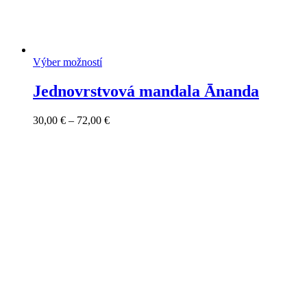
Výber možností
Jednovrstvová mandala Ānanda
Price
30,00
€
–
72,00
€
range:
30,00 €
through
72,00 €