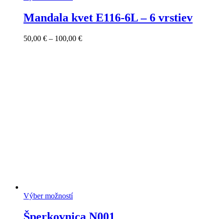
Mandala kvet E116-6L – 6 vrstiev
Price
50,00
€
–
100,00
€
range:
50,00 €
through
100,00 €
Výber možností
Šperkovnica N001