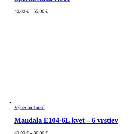
Price
40,00
€
–
55,00
€
range:
40,00 €
through
55,00 €
Výber možností
Mandala E104-6L kvet – 6 vrstiev
Price
40,00
€
–
80,00
€