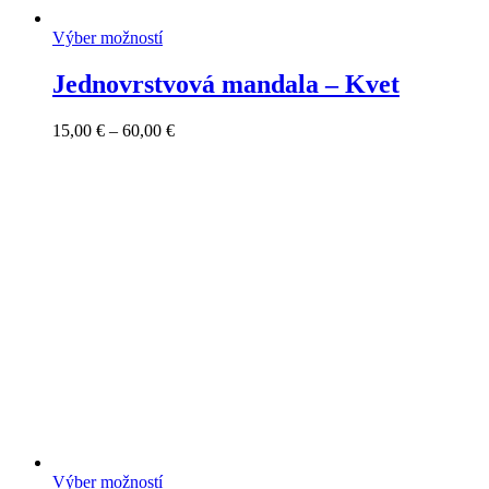
Výber možností
Jednovrstvová mandala – Kvet
Price
15,00
€
–
60,00
€
range:
15,00 €
through
60,00 €
Výber možností