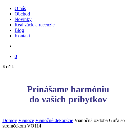
Menu
O nás
Obchod
Novinky
Realizácie a recenzie
Blog
Kontakt
search
0
Close
Košík
Cart
Prinášame harmóniu
do vašich príbytkov
Domov
Vianoce
Vianočné dekorácie
Vianočná ozdoba Guľa so
stromčekom VO114