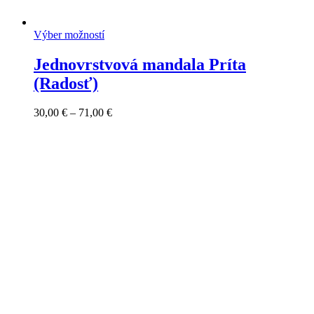
Výber možností
Jednovrstvová mandala Príta
(Radosť)
Price
30,00
€
–
71,00
€
range:
30,00 €
through
71,00 €