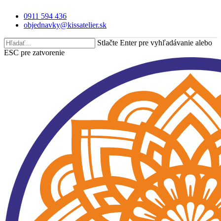
Skip
0911 594 436
to
objednavky@kissatelier.sk
main
content
Stlačte Enter pre vyhľadávanie alebo
ESC pre zatvorenie
Close
Search