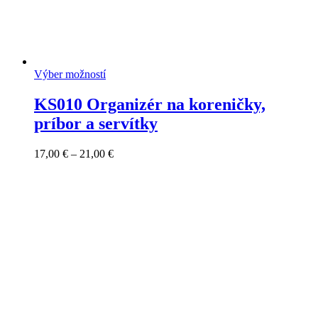
Výber možností
KS010 Organizér na koreničky,
príbor a servítky
Price
17,00
€
–
21,00
€
range:
17,00 €
through
21,00 €