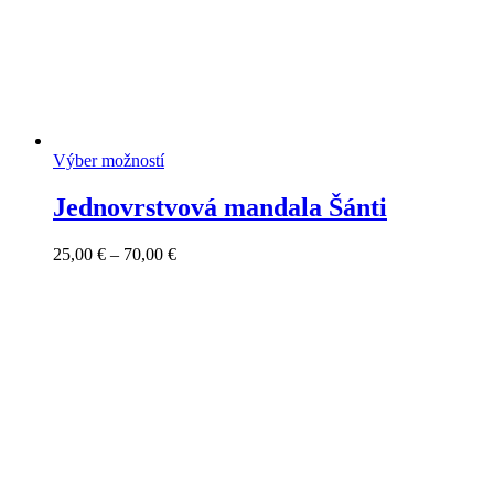
Výber možností
Jednovrstvová mandala Šánti
Price
25,00
€
–
70,00
€
range:
25,00 €
through
70,00 €