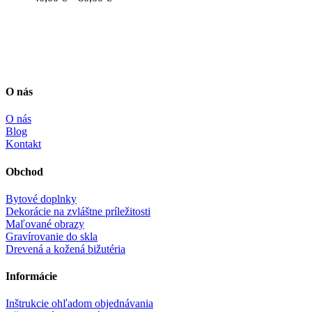
range:
40,00 €
through
80,00 €
O nás
O nás
Blog
Kontakt
Obchod
Bytové doplnky
Dekorácie na zvláštne príležitosti
Maľované obrazy
Gravírovanie do skla
Drevená a kožená bižutéria
Informácie
Inštrukcie ohľadom objednávania