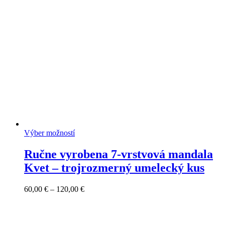
60,00 €
Výber možností
Ručne vyrobena 7-vrstvová mandala
Kvet – trojrozmerný umelecký kus
Price
60,00
€
–
120,00
€
range:
60,00 €
through
120,00 €