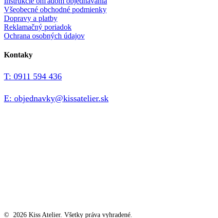
Inštrukcie ohľadom objednávania
Všeobecné obchodné podmienky
Dopravy a platby
Reklamačný poriadok
Ochrana osobných údajov
Kontaky
T: 0911 594 436
E: objednavky@kissatelier.sk
©
2026
Kiss Atelier. Všetky práva vyhradené.