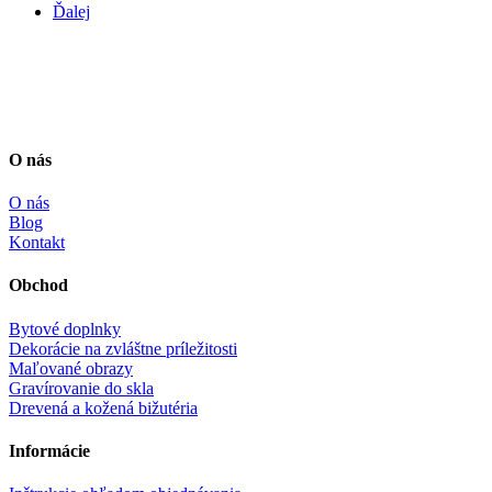
Ďalej
O nás
O nás
Blog
Kontakt
Obchod
Bytové doplnky
Dekorácie na zvláštne príležitosti
Maľované obrazy
Gravírovanie do skla
Drevená a kožená bižutéria
Informácie