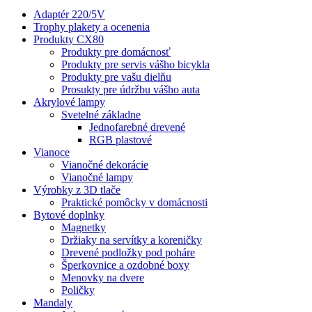
Adaptér 220/5V
Trophy plakety a ocenenia
Produkty CX80
Produkty pre domácnosť
Produkty pre servis vášho bicykla
Produkty pre vašu dielňu
Prosukty pre údržbu vášho auta
Akrylové lampy
Svetelné základne
Jednofarebné drevené
RGB plastové
Vianoce
Vianočné dekorácie
Vianočné lampy
Výrobky z 3D tlače
Praktické pomôcky v domácnosti
Bytové doplnky
Magnetky
Držiaky na servítky a koreničky
Drevené podložky pod poháre
Šperkovnice a ozdobné boxy
Menovky na dvere
Poličky
Mandaly