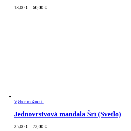
Price
18,00
€
–
60,00
€
range:
18,00 €
through
60,00 €
Výber možností
Jednovrstvová mandala Šrí (Svetlo)
Price
25,00
€
–
72,00
€