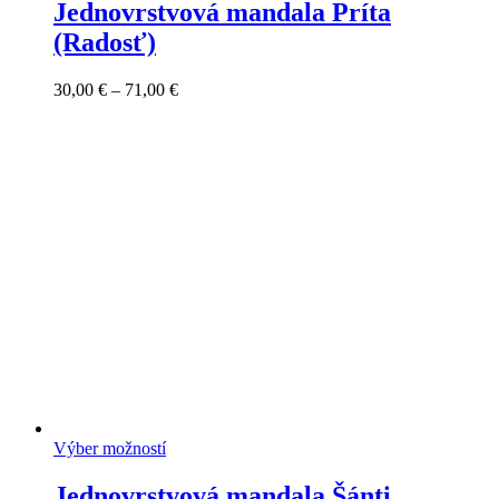
Jednovrstvová mandala Príta
(Radosť)
Price
30,00
€
–
71,00
€
range:
30,00 €
through
71,00 €
Výber možností
Jednovrstvová mandala Šánti