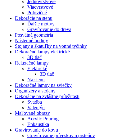
Jednovrstvové
Viacvrstvové
Polovičné
Dekorácie na stenu
Ďalšie motívy
Gravírovanie do dreva
Posvätná geometria
Nástenné hodiny
Stojany a škatuľky na vonné tyčinky
Dekoračné lampy elektrické
3D tlač
Relaxačné lampy
Elektrické
3D tlač
Na stenu
Dekoračné lampy na sviečky
Organizéry a stojany
Dekorácie na zvláštne príležitosti
Svadba
Valentýn
Maľované obrazy
Acrylic Pouring
Enkaustika
Gravírovanie do kovu
Gravírovanie príveskov a prsteňov