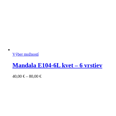
Výber možností
Mandala E104-6L kvet – 6 vrstiev
Price
40,00
€
–
80,00
€
range:
40,00 €
through
80,00 €