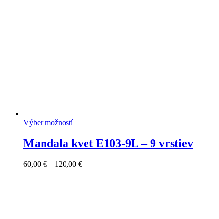
Výber možností
Mandala kvet E103-9L – 9 vrstiev
Price
60,00
€
–
120,00
€
range:
60,00 €
through
120,00 €