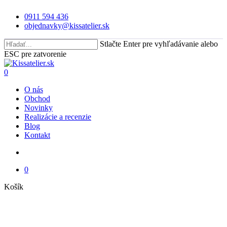
Skip
0911 594 436
to
objednavky@kissatelier.sk
main
content
Stlačte Enter pre vyhľadávanie alebo
ESC pre zatvorenie
Close
Search
search
0
Menu
O nás
Obchod
Novinky
Realizácie a recenzie
Blog
Kontakt
search
0
Close
Košík
Cart