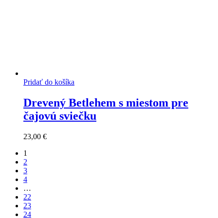
Pridať do košíka
Drevený Betlehem s miestom pre
čajovú sviečku
23,00
€
1
2
3
4
…
22
23
24