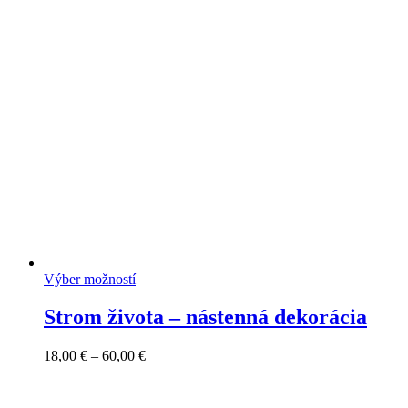
range:
25,00 €
through
72,00 €
Výber možností
Strom života – nástenná dekorácia
Price
18,00
€
–
60,00
€
range:
18,00 €
through