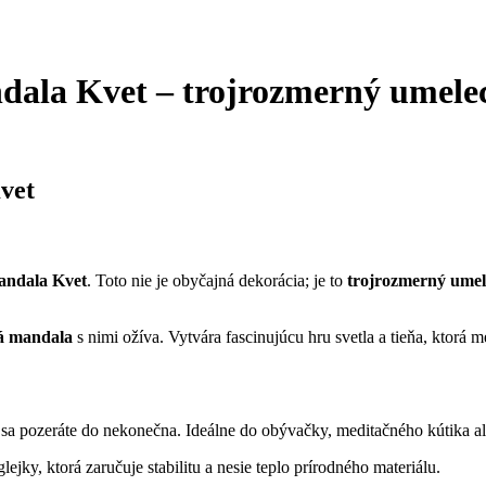
dala Kvet – trojrozmerný umele
vet
andala Kvet
. Toto nie je obyčajná dekorácia; je to
trojrozmerný umel
á mandala
s nimi ožíva. Vytvára fascinujúcu hru svetla a tieňa, ktorá 
sa pozeráte do nekonečna. Ideálne do obývačky, meditačného kútika ale
ejky, ktorá zaručuje stabilitu a nesie teplo prírodného materiálu.