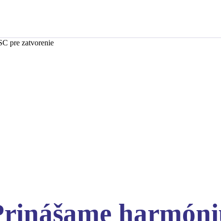
SC pre zatvorenie
Prinášame harmóni