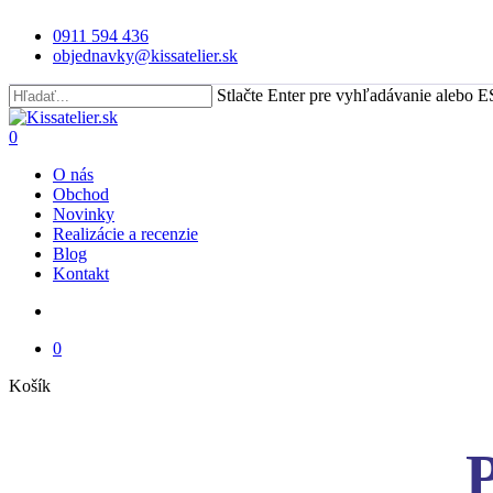
Skip
0911 594 436
to
objednavky@kissatelier.sk
main
content
Stlačte Enter pre vyhľadávanie alebo E
Close
Search
search
0
Menu
O nás
Obchod
Novinky
Realizácie a recenzie
Blog
Kontakt
search
0
Close
Košík
Cart