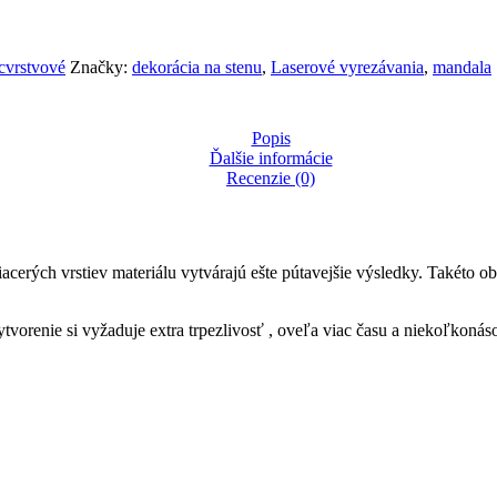
cvrstvové
Značky:
dekorácia na stenu
,
Laserové vyrezávania
,
mandala
Popis
Ďalšie informácie
Recenzie (0)
erých vrstiev materiálu vytvárajú ešte pútavejšie výsledky. Takéto obr
ytvorenie si vyžaduje extra trpezlivosť , oveľa viac času a niekoľkoná