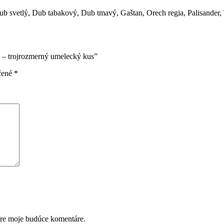
ub svetlý, Dub tabakový, Dub tmavý, Gaštan, Orech regia, Palisander,
t – trojrozmerný umelecký kus”
čené
*
pre moje budúce komentáre.