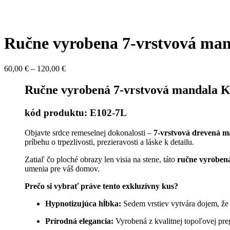
Ručne vyrobena 7-vrstvová man
Price
60,00
€
–
120,00
€
range:
60,00 €
Ručne vyrobená 7-vrstvová mandala K
through
120,00 €
kód produktu: E102-7L
Objavte srdce remeselnej dokonalosti –
7-vrstvová drevená m
príbehu o trpezlivosti, prezieravosti a láske k detailu.
Zatiaľ čo ploché obrazy len visia na stene, táto
ručne vyroben
umenia pre váš domov.
Prečo si vybrať práve tento exkluzívny kus?
Hypnotizujúca hĺbka:
Sedem vrstiev vytvára dojem, že 
Prírodná elegancia:
Vyrobená z kvalitnej topoľovej pregl