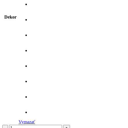
Dekor
Vymazať
množstvo