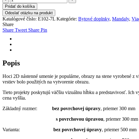
Ručne
Pridať do košíka
vyrobena
Odoslať otázku na produkt
7-
Katalógové číslo:
E102-7L
Kategórie:
Bytové doplnky
,
Mandaly
,
Via
vrstvová
Share
mandala
Share
Tweet
Share
Pin
Kvet
–
trojrozmerný
umelecký
kus
Popis
Hoci 2D nástenné umenie je populárne, obrazy na stene vyrobené z viac
vrstiev bolo použitých na vytvorenie obrazu.
Tieto projekty poskytujú väčšiu vizuálnu hĺbku a predstavivosť. Ich v
cena vyššia.
Základný rozmer:
bez povrchovej úpravy
, priemer 300 mm
s povrchovou úpravou
, priemer 300 mm
Varianta:
bez povrchovej úpravy
, priemer 500 mm