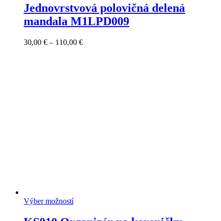
Jednovrstvová polovičná delená
mandala M1LPD009
Price
30,00
€
–
110,00
€
range:
30,00 €
through
110,00 €
Výber možností