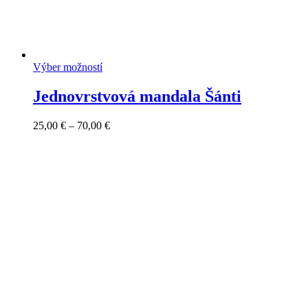
Výber možností
Jednovrstvová mandala Šánti
Price
25,00
€
–
70,00
€
range:
25,00 €
through
70,00 €