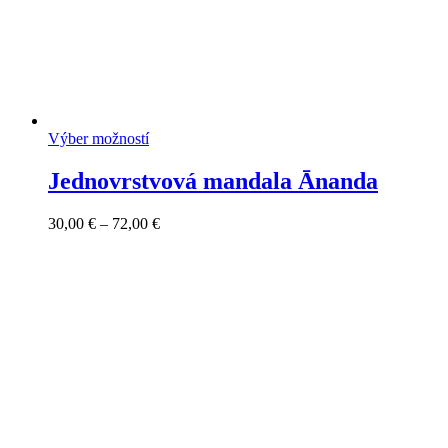
Výber možností
Jednovrstvová mandala Ānanda
Price
30,00
€
–
72,00
€
range:
30,00 €
through
72,00 €