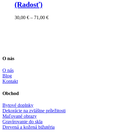
(Radosť)
Price
30,00
€
–
71,00
€
range:
30,00 €
through
71,00 €
O nás
O nás
Blog
Kontakt
Obchod
Bytové doplnky
Dekorácie na zvláštne príležitosti
Maľované obrazy
Gravírovanie do skla
Drevená a kožená bižutéria