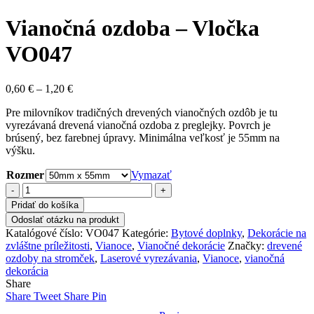
Vianočná ozdoba – Vločka
VO047
Price
0,60
€
–
1,20
€
range:
Pre milovníkov tradičných drevených vianočných ozdôb je tu
0,60 €
vyrezávaná drevená vianočná ozdoba z preglejky. Povrch je
through
brúsený, bez farebnej úpravy. Minimálna veľkosť je 55mm na
1,20 €
výšku.
Rozmer
Vymazať
množstvo
Vianočná
Pridať do košíka
ozdoba
Odoslať otázku na produkt
-
Katalógové číslo:
VO047
Kategórie:
Bytové doplnky
,
Dekorácie na
Vločka
zvláštne príležitosti
,
Vianoce
,
Vianočné dekorácie
Značky:
drevené
VO047
ozdoby na stromček
,
Laserové vyrezávania
,
Vianoce
,
vianočná
dekorácia
Share
Share
Tweet
Share
Pin