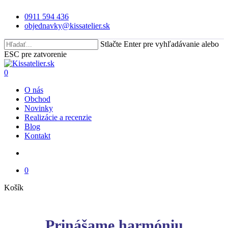
Skip
0911 594 436
to
objednavky@kissatelier.sk
main
content
Stlačte Enter pre vyhľadávanie alebo
ESC pre zatvorenie
Close
Search
search
0
Menu
O nás
Obchod
Novinky
Realizácie a recenzie
Blog
Kontakt
search
0
Close
Košík
Cart
Prinášame harmóniu