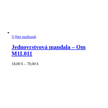
Výber možností
Jednovrstvová mandala – Om
M1L011
Price
18,00
€
–
70,00
€
range:
18,00 €
through
70,00 €