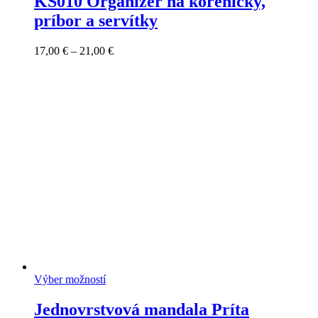
KS010 Organizér na koreničky,
príbor a servítky
Price
17,00
€
–
21,00
€
range:
17,00 €
through
21,00 €
Výber možností
Jednovrstvová mandala Príta