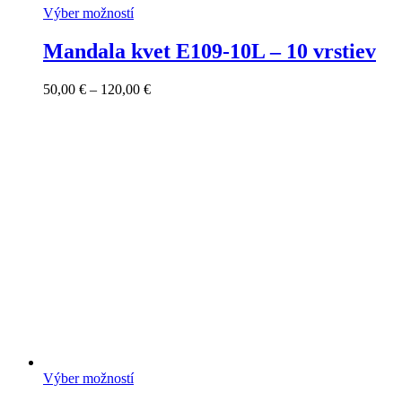
Výber možností
Mandala kvet E109-10L – 10 vrstiev
Price
50,00
€
–
120,00
€
range:
50,00 €
through
120,00 €
Výber možností