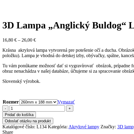
3D Lampa „Anglický Buldog“ 
Price
16,80
€
–
26,00
€
range:
Krásna akrylová lampa vytvorená pre potešenie očí a ducha. Obrázok j
16,80 €
položku). Lampa je vhodná do detskej izby, obývačky, spálne, kancelá
through
26,00 €
Tu vám ponúkame možnosť dať si vygravírovať obrázok, prípadne fotk
obraz nenachádza v našej databáze, účtujeme si za spracovanie obrázk
Slovenský výrobok.
Rozmer
Vymazať
množstvo
3D
Pridať do košíka
Lampa
Odoslať otázku na produkt
"Anglický
Katalógové číslo:
L134
Kategória:
Akrylové lampy
Značky:
3D lamp
Buldog"
Share