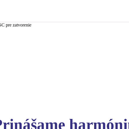
SC pre zatvorenie
Prinášame harmóni