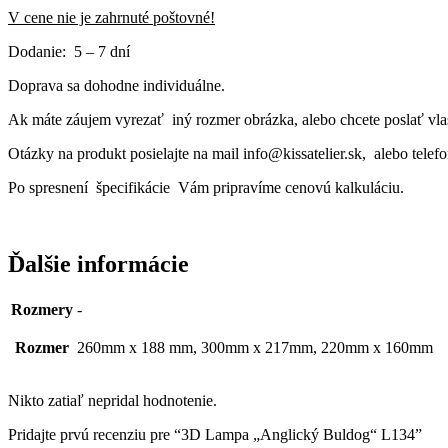
V cene nie je zahrnuté poštovné!
Dodanie: 5 – 7 dní
Doprava sa dohodne individuálne.
Ak máte záujem vyrezať iný rozmer obrázka, alebo chcete poslať vlas
Otázky na produkt posielajte na mail info@kissatelier.sk, alebo tele
Po spresnení špecifikácie Vám pripravíme cenovú kalkuláciu.
Ďalšie informácie
Rozmery
-
Rozmer
260mm x 188 mm, 300mm x 217mm, 220mm x 160mm
Nikto zatiaľ nepridal hodnotenie.
Pridajte prvú recenziu pre “3D Lampa „Anglický Buldog“ L134”