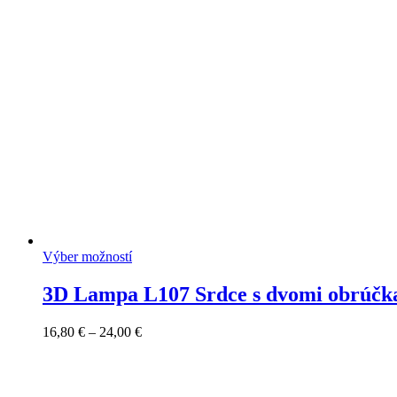
Výber možností
3D Lampa L107 Srdce s dvomi obrúčk
Price
16,80
€
–
24,00
€
range:
16,80 €
through
24,00 €