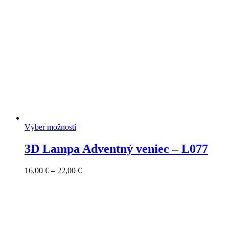
Výber možností
3D Lampa Adventný veniec – L077
Price
16,00
€
–
22,00
€
range:
16,00 €
through
22,00 €