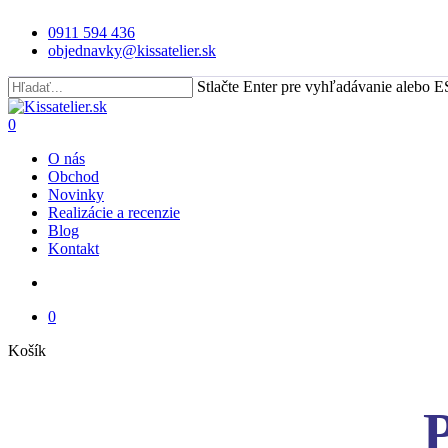
Skip
0911 594 436
to
objednavky@kissatelier.sk
main
content
Stlačte Enter pre vyhľadávanie alebo E
Close
Search
search
0
Menu
O nás
Obchod
Novinky
Realizácie a recenzie
Blog
Kontakt
search
0
Close
Košík
Cart