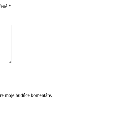
čené
*
pre moje budúce komentáre.