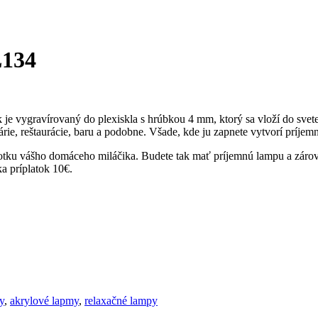
L134
e vygravírovaný do plexiskla s hrúbkou 4 mm, ktorý sa vloží do svetel
rie, reštaurácie, baru a podobne. Všade, kde ju zapnete vytvorí príjem
u vášho domáceho miláčika. Budete tak mať príjemnú lampu a zároveň 
a príplatok 10€.
y
,
akrylové lapmy
,
relaxačné lampy