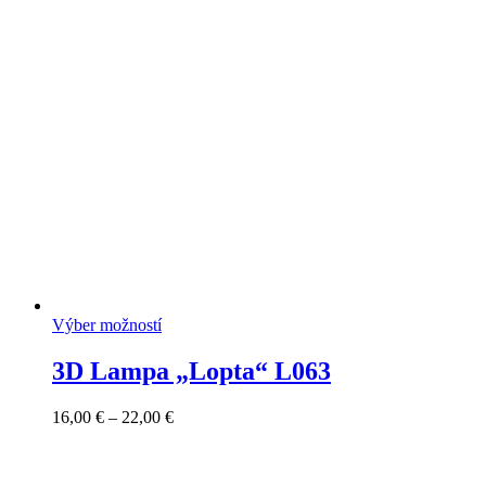
16,00 €
through
22,00 €
Výber možností
3D Lampa „Lopta“ L063
Price
16,00
€
–
22,00
€
range:
16,00 €
through