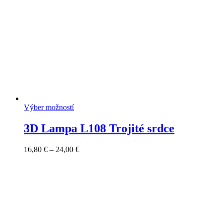
Výber možností
3D Lampa L108 Trojité srdce
Price
16,80
€
–
24,00
€
range:
16,80 €
through
24,00 €