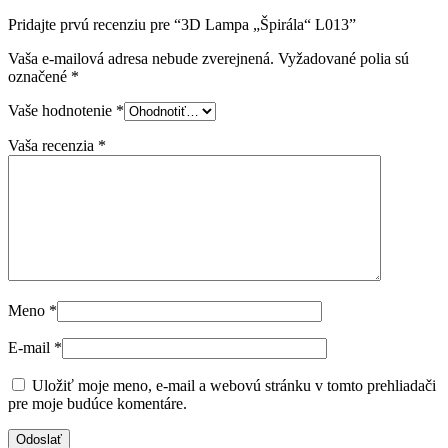
Pridajte prvú recenziu pre “3D Lampa „Špirála“ L013”
Vaša e-mailová adresa nebude zverejnená.
Vyžadované polia sú
označené
*
Vaše hodnotenie
*
Vaša recenzia
*
Meno
*
E-mail
*
Uložiť moje meno, e-mail a webovú stránku v tomto prehliadači
pre moje budúce komentáre.