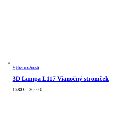
22,00 €
Výber možností
3D Lampa L117 Vianočný stromček
Price
16,80
€
–
30,00
€
range:
16,80 €
through
30,00 €