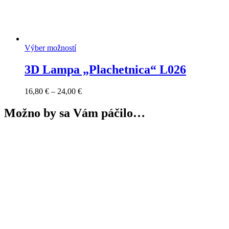
Výber možností
3D Lampa „Plachetnica“ L026
Price
16,80
€
–
24,00
€
range:
16,80 €
Možno by sa Vám páčilo…
through
24,00 €