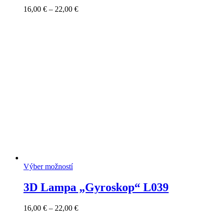
Price
16,00
€
–
22,00
€
range:
16,00 €
through
22,00 €
Výber možností
3D Lampa „Gyroskop“ L039
Price
16,00
€
–
22,00
€
range: