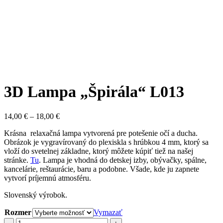
3D Lampa „Špirála“ L013
Price
14,00
€
–
18,00
€
range:
Krásna relaxačná lampa vytvorená pre potešenie očí a ducha.
14,00 €
Obrázok je vygravírovaný do plexiskla s hrúbkou 4 mm, ktorý sa
through
vloží do svetelnej základne, ktorý môžete kúpiť tiež na našej
18,00 €
stránke.
Tu
. Lampa je vhodná do detskej izby, obývačky, spálne,
kancelárie, reštaurácie, baru a podobne. Všade, kde ju zapnete
vytvorí príjemnú atmosféru.
Slovenský výrobok.
Rozmer
Vymazať
množstvo