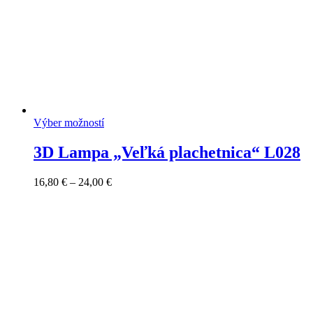
Výber možností
3D Lampa „Veľká plachetnica“ L028
Price
16,80
€
–
24,00
€
range:
16,80 €
through
24,00 €