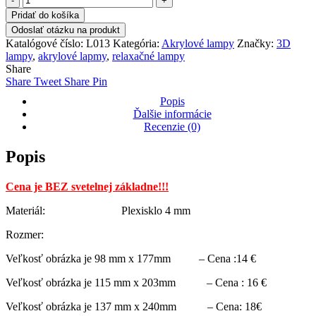
3D
Pridať do košíka
Lampa
Odoslať otázku na produkt
"Špirála"
Katalógové číslo:
L013
Kategória:
Akrylové lampy
Značky:
3D
L013
lampy
,
akrylové lapmy
,
relaxačné lampy
Share
Share
Tweet
Share
Pin
Popis
Ďalšie informácie
Recenzie (0)
Popis
Cena je BEZ svetelnej základne!!!
Materiál: Plexisklo 4 mm
Rozmer:
Veľkosť obrázka je 98 mm x 177mm – Cena :14 €
Veľkosť obrázka je 115 mm x 203mm – Cena : 16 €
Veľkosť obrázka je 137 mm x 240mm – Cena: 18€