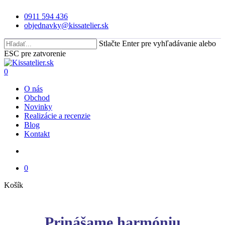
Skip
0911 594 436
to
objednavky@kissatelier.sk
main
content
Stlačte Enter pre vyhľadávanie alebo
ESC pre zatvorenie
Close
Search
search
0
Menu
O nás
Obchod
Novinky
Realizácie a recenzie
Blog
Kontakt
search
0
Close
Košík
Cart
Prinášame harmóniu