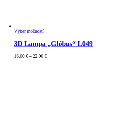
Výber možností
3D Lampa „Glóbus“ L049
Price
16,00
€
–
22,00
€
range:
16,00 €
through
22,00 €