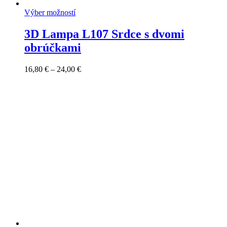
Výber možností
3D Lampa L107 Srdce s dvomi
obrúčkami
Price
16,80
€
–
24,00
€
range:
16,80 €
through
24,00 €