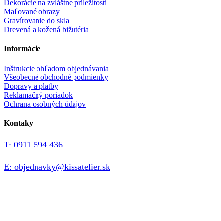
Dekorácie na zvláštne príležitosti
Maľované obrazy
Gravírovanie do skla
Drevená a kožená bižutéria
Informácie
Inštrukcie ohľadom objednávania
Všeobecné obchodné podmienky
Dopravy a platby
Reklamačný poriadok
Ochrana osobných údajov
Kontaky
T: 0911 594 436
E: objednavky@kissatelier.sk