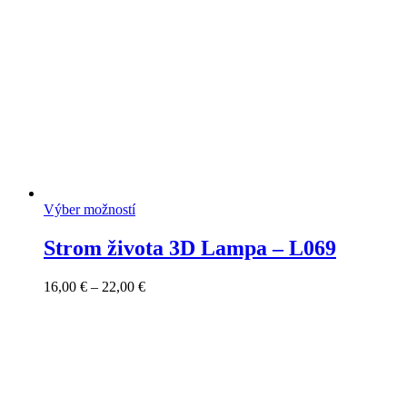
Výber možností
Strom života 3D Lampa – L069
Price
16,00
€
–
22,00
€
range:
16,00 €
through
22,00 €