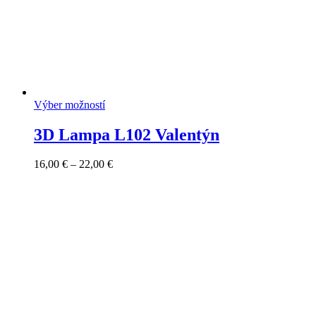
Výber možností
3D Lampa L102 Valentýn
Price
16,00
€
–
22,00
€
range:
16,00 €
through
22,00 €