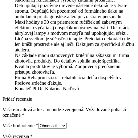
Deti upútajú pozitívne drevené nástenné dekorácie v tvare
stromu. Odpútajú ich pozornosť od formálneho tlaku na
ambulancii pri diagnostike a terapii zo strany personálu.
Maxi hodiny s 30 cm priemerom ručičiek sú zábavným
efektom a vyčaria aj dospelákom úsmev na tvári. Dekorácia
akrylovej lampy s motívom motýľa má upokojujúci efekt .
Liečba svetlom je súčasťou terapie. Preto táto dekorácia nie
len krášli prostredie ale aj lieči. Ďakujem za špecifickú službu
ateliéru.
Na základe mnou stanovených kritérií na zákazku mi firma
zhotovila produkty. Do detailov splnila moje špecifika.
Kvalita produktov je výborná. Zodpovedá precíznemu
prístupu zhotoviteľa.
Firma Rehaprim s.r.o. – rehabilitácia detí a dospelých v
Prešove srdečne ďakuje.
Konateľ PhDr. Katarína Naďová
Pridať recenziu
Vaša e-mailová adresa nebude zverejnená.
Vyžadované polia sú
označené
*
Vaše hodnotenie
*
Vaša recenzia
*