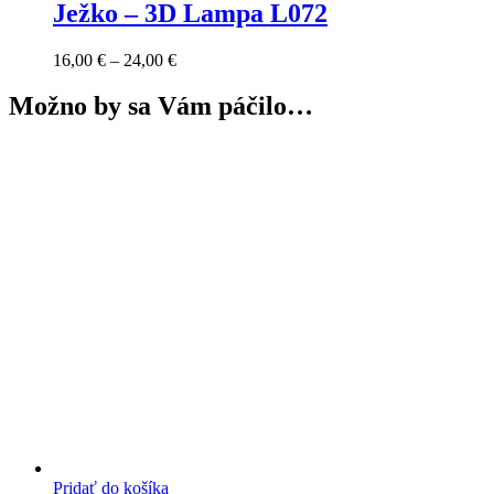
Ježko – 3D Lampa L072
Price
16,00
€
–
24,00
€
range:
16,00 €
Možno by sa Vám páčilo…
through
24,00 €
Pridať do košíka