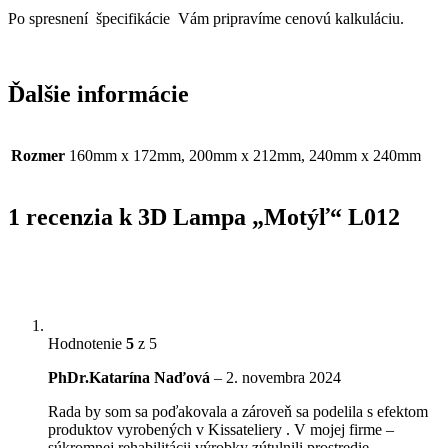
Po spresnení špecifikácie Vám pripravíme cenovú kalkuláciu.
Ďalšie informácie
Rozmer
160mm x 172mm, 200mm x 212mm, 240mm x 240mm
1 recenzia k
3D Lampa „Motýľ“ L012
Hodnotenie
5
z 5
PhDr.Katarína Naďová
–
2. novembra 2024
Rada by som sa poďakovala a zároveň sa podelila s efektom
produktov vyrobených v Kissateliery . V mojej firme –
súkromnej rehabilitácii výrobky zútulnili prostredie.