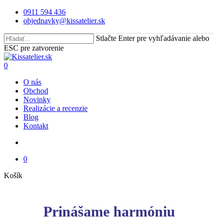
Skip
0911 594 436
to
objednavky@kissatelier.sk
main
content
Stlačte Enter pre vyhľadávanie alebo
ESC pre zatvorenie
Close
Search
search
0
Menu
O nás
Obchod
Novinky
Realizácie a recenzie
Blog
Kontakt
search
0
Close
Košík
Cart
Prinášame harmóniu