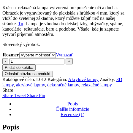
range:
Krásna relaxačná lampa vytvorená pre potešenie očí a ducha.
16,80 €
Obrázok je vygravírovaný do plexiskla s hrúbkou 4 mm, ktorý sa
through
vloží do svetelnej základne, ktorý môžete kúpiť tiež na našej
24,00 €
stránke.
Tu
. Lampa je vhodná do detskej izby, obývačky, spálne,
kancelárie, reštaurácie, baru a podobne. Všade, kde ju zapnete
vytvorí príjemnú atmosféru.
Slovenský výrobok.
Rozmer
Vymazať
množstvo
3D
Pridať do košíka
Lampa
Odoslať otázku na produkt
"Motýľ"
Katalógové číslo:
L012
Kategória:
Akrylové lampy
Značky:
3D
L012
lampy
,
akrylové lapmy
,
dekoračné lampy
,
relaxačné lampy
Share
Share
Tweet
Share
Pin
Popis
Ďalšie informácie
Recenzie (1)
Popis