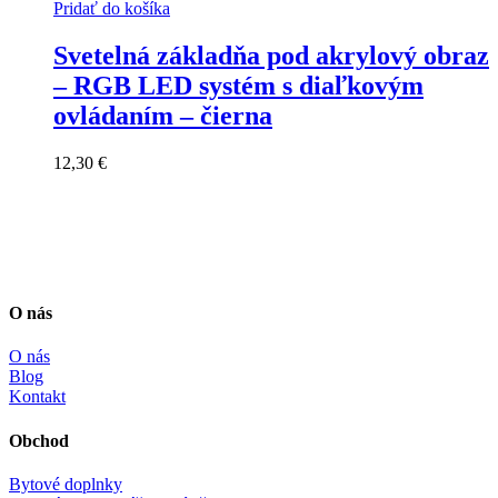
Pridať do košíka
Svetelná základňa pod akrylový obraz
– RGB LED systém s diaľkovým
ovládaním – čierna
12,30
€
O nás
O nás
Blog
Kontakt
Obchod
Bytové doplnky