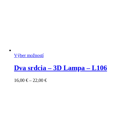
Výber možností
Dva srdcia – 3D Lampa – L106
Price
16,00
€
–
22,00
€
range:
16,00 €
through
22,00 €