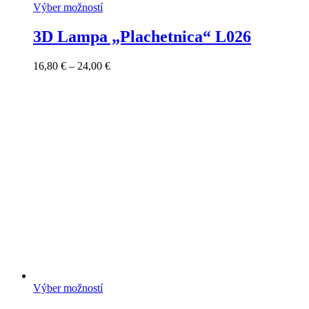
Výber možností
3D Lampa „Plachetnica“ L026
Price
16,80
€
–
24,00
€
range:
16,80 €
through
24,00 €
Výber možností