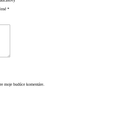
 nadčasový”
čené
*
pre moje budúce komentáre.