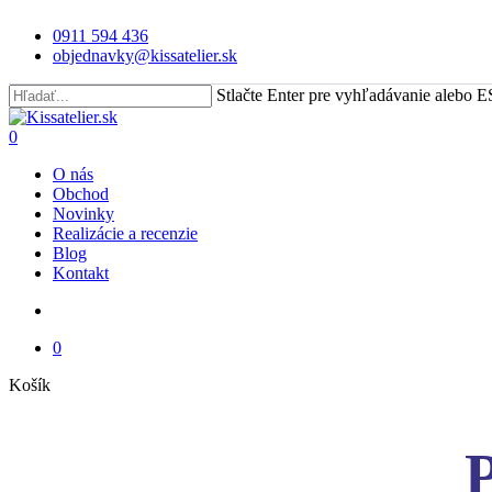
Skip
0911 594 436
to
objednavky@kissatelier.sk
main
content
Stlačte Enter pre vyhľadávanie alebo E
Close
Search
search
0
Menu
O nás
Obchod
Novinky
Realizácie a recenzie
Blog
Kontakt
search
0
Close
Košík
Cart