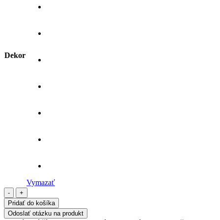
Dekor
Vymazať
množstvo
Drevený
Pridať do košíka
stojan
Odoslať otázku na produkt
na