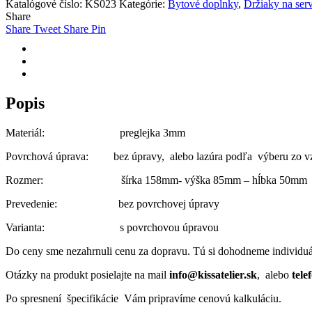
Katalógové číslo:
KS023
Kategórie:
Bytové doplnky
,
Držiaky na serv
servítky
Share
–
Share
Tweet
Share
Pin
praktický
a
nadčasový
Popis
Materiál: preglejka 3mm
Povrchová úprava: bez úpravy, alebo lazúra podľa výberu zo v
Rozmer: šírka 158mm- výška 85mm – hĺbka 50mm
Prevedenie: bez povrchovej úpravy
Varianta: s povrchovou úpravou
Do ceny sme nezahrnuli cenu za dopravu. Tú si dohodneme individuá
Otázky na produkt posielajte na mail
info@kissatelier.sk
, alebo
tele
Po spresnení špecifikácie Vám pripravíme cenovú kalkuláciu.