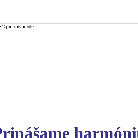
SC pre zatvorenie
Prinášame harmóni