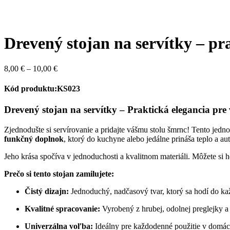
Drevený stojan na servítky – pr
Price
8,00
€
–
10,00
€
range:
8,00 €
Kód produktu:KS023
through
10,00 €
Drevený stojan na servítky – Praktická elegancia pre 
Zjednodušte si servírovanie a pridajte vášmu stolu šmrnc! Tento jedno
funkčný doplnok
, ktorý do kuchyne alebo jedálne prináša teplo a aut
Jeho krása spočíva v jednoduchosti a kvalitnom materiáli. Môžete si 
Prečo si tento stojan zamilujete:
Čistý dizajn:
Jednoduchý, nadčasový tvar, ktorý sa hodí do kaž
Kvalitné spracovanie:
Vyrobený z hrubej, odolnej preglejky a 
Univerzálna voľba:
Ideálny pre každodenné použitie v domácn