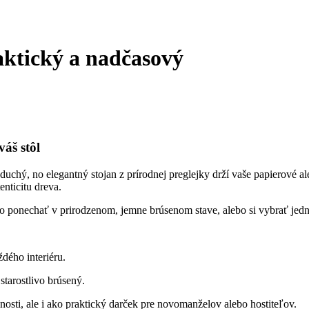
aktický a nadčasový
váš stôl
duchý, no elegantný stojan z prírodnej preglejky drží vaše papierové al
enticitu dreva.
ho ponechať v prirodzenom, jemne brúsenom stave, alebo si vybrať jednu
dého interiéru.
starostlivo brúsený.
osti, ale i ako praktický darček pre novomanželov alebo hostiteľov.