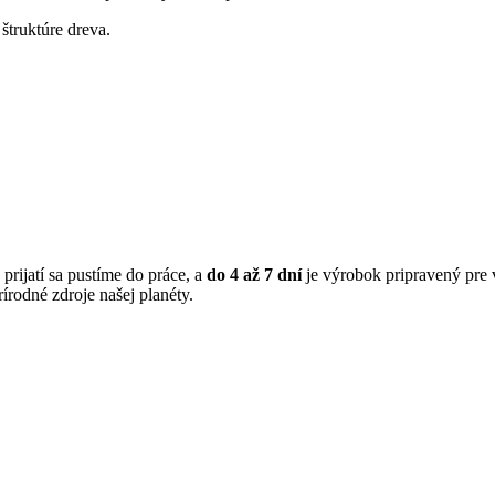
štruktúre dreva.
j prijatí sa pustíme do práce, a
do 4 až 7 dní
je výrobok pripravený pre v
írodné zdroje našej planéty.