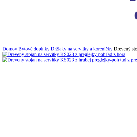
Domov
Bytové doplnky
Držiaky na servítky a koreničky
Drevený sto