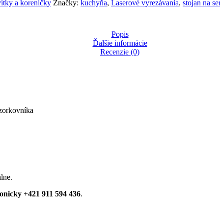
ítky a koreničky
Značky:
kuchyňa
,
Laserové vyrezávania
,
stojan na se
Popis
Ďalšie informácie
Recenzie (0)
zorkovníka
lne.
fonicky +421 911 594 436
.