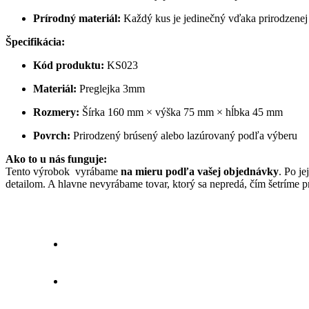
Prírodný materiál:
Každý kus je jedinečný vďaka prirodzenej 
Špecifikácia:
Kód produktu:
KS023
Materiál:
Preglejka 3mm
Rozmery:
Šírka 160 mm × výška 75 mm × hĺbka 45 mm
Povrch:
Prirodzený brúsený alebo lazúrovaný podľa výberu
Ako to u nás funguje:
Tento výrobok vyrábame
na mieru podľa vašej objednávky
. Po je
detailom. A hlavne nevyrábame tovar, ktorý sa nepredá, čím šetríme pr