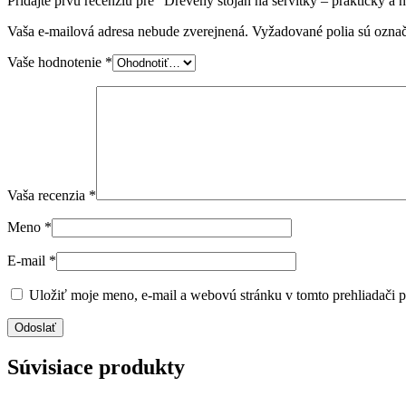
Pridajte prvú recenziu pre “Drevený stojan na servítky – praktický a
Vaša e-mailová adresa nebude zverejnená.
Vyžadované polia sú ozna
Vaše hodnotenie
*
Vaša recenzia
*
Meno
*
E-mail
*
Uložiť moje meno, e-mail a webovú stránku v tomto prehliadači 
Súvisiace produkty