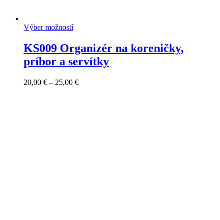
Výber možností
KS009 Organizér na koreničky,
príbor a servítky
Price
20,00
€
–
25,00
€
range:
20,00 €
through
25,00 €