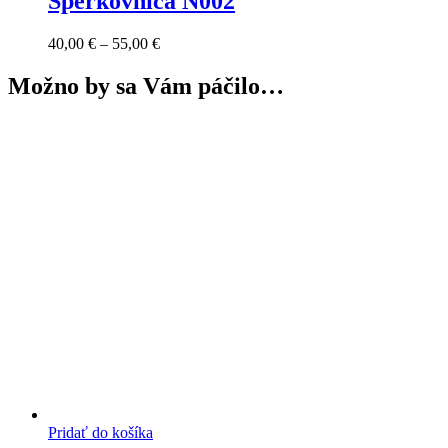
Šperkovnica N002
Price
40,00
€
–
55,00
€
range:
40,00 €
Možno by sa Vám páčilo…
through
55,00 €
Pridať do košíka