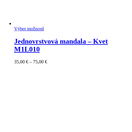
Výber možností
Jednovrstvová mandala – Kvet
M1L010
Price
35,00
€
–
75,00
€
range:
35,00 €
through
75,00 €