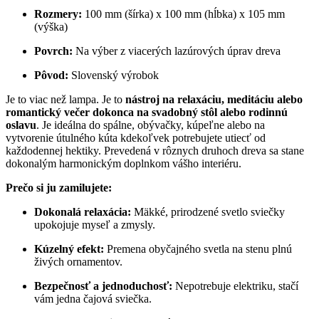
Rozmery:
100 mm (šírka) x 100 mm (hĺbka) x 105 mm
(výška)
Povrch:
Na výber z viacerých lazúrových úprav dreva
Pôvod:
Slovenský výrobok
Je to viac než lampa. Je to
nástroj na relaxáciu, meditáciu alebo
romantický večer dokonca na svadobný stôl alebo rodinnú
oslavu
. Je ideálna do spálne, obývačky, kúpeľne alebo na
vytvorenie útulného kúta kdekoľvek potrebujete utiecť od
každodennej hektiky. Prevedená v rôznych druhoch dreva sa stane
dokonalým harmonickým doplnkom vášho interiéru.
Prečo si ju zamilujete:
Dokonalá relaxácia:
Mäkké, prirodzené svetlo sviečky
upokojuje myseľ a zmysly.
Kúzelný efekt:
Premena obyčajného svetla na stenu plnú
živých ornamentov.
Bezpečnosť a jednoduchosť:
Nepotrebuje elektriku, stačí
vám jedna čajová sviečka.