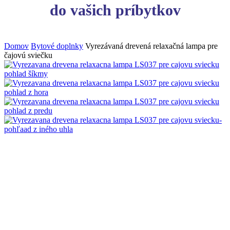
do vašich príbytkov
Domov
Bytové doplnky
Vyrezávaná drevená relaxačná lampa pre
čajovú sviečku