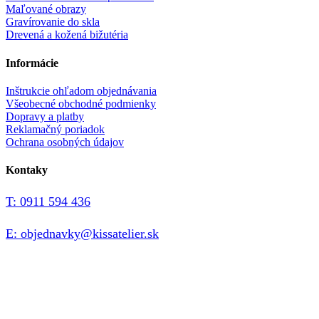
Maľované obrazy
Gravírovanie do skla
Drevená a kožená bižutéria
Informácie
Inštrukcie ohľadom objednávania
Všeobecné obchodné podmienky
Dopravy a platby
Reklamačný poriadok
Ochrana osobných údajov
Kontaky
T: 0911 594 436
E: objednavky@kissatelier.sk