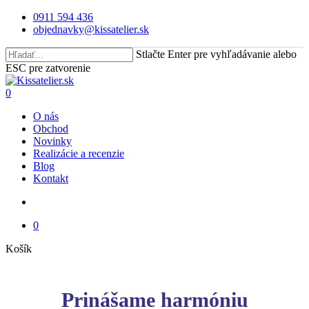
Skip
0911 594 436
to
objednavky@kissatelier.sk
main
content
Stlačte Enter pre vyhľadávanie alebo
ESC pre zatvorenie
Close
Search
search
0
Menu
O nás
Obchod
Novinky
Realizácie a recenzie
Blog
Kontakt
search
0
Close
Košík
Cart
Prinášame harmóniu