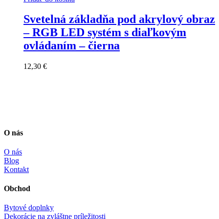
Svetelná základňa pod akrylový obraz
– RGB LED systém s diaľkovým
ovládaním – čierna
12,30
€
O nás
O nás
Blog
Kontakt
Obchod
Bytové doplnky
Dekorácie na zvláštne príležitosti