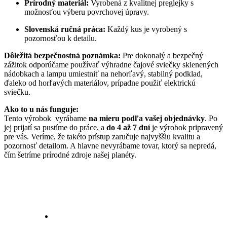
Prírodný materiál:
Vyrobená z kvalitnej preglejky s
možnosťou výberu povrchovej úpravy.
Slovenská ručná práca:
Každý kus je vyrobený s
pozornosťou k detailu.
Dôležitá bezpečnostná poznámka:
Pre dokonalý a bezpečný
zážitok odporúčame používať výhradne čajové sviečky sklenených
nádobkach a lampu umiestniť na nehorľavý, stabilný podklad,
ďaleko od horľavých materiálov, prípadne použiť elektrickú
sviečku.
Ako to u nás funguje:
Tento výrobok vyrábame
na mieru podľa vašej objednávky
. Po
jej prijatí sa pustíme do práce, a
do 4 až 7 dní
je výrobok pripravený
pre vás. Veríme, že takéto prístup zaručuje najvyššiu kvalitu a
pozornosť detailom. A hlavne nevyrábame tovar, ktorý sa nepredá,
čím šetríme prírodné zdroje našej planéty.