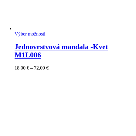
Výber možností
Jednovrstvová mandala -Kvet
M1L006
Price
18,00
€
–
72,00
€
range:
18,00 €
through
72,00 €