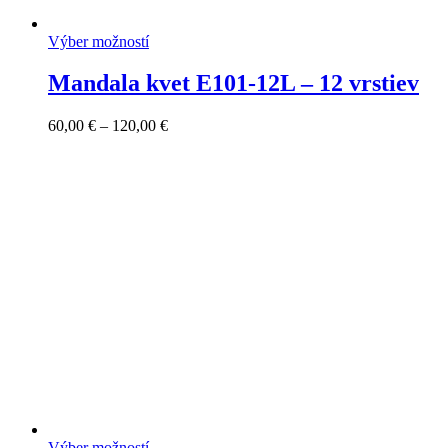
Výber možností
Mandala kvet E101-12L – 12 vrstiev
Price
60,00
€
–
120,00
€
range:
60,00 €
through
120,00 €
Výber možností