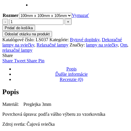
Rozmer
Vymazať
množstvo
Vyrezávaná
Pridať do košíka
drevená
Odoslať otázku na produkt
relaxačná
Katalógové číslo:
LS037
Kategórie:
Bytové doplnky
,
Dekoračné
lampa
lampy na sviečky
,
Relaxačné lampy
Značky:
lampy na sviečky
,
Om
,
pre
relaxačné lampy
čajovú
Share
sviečku
Share
Tweet
Share
Pin
Popis
Ďalšie informácie
Recenzie (0)
Popis
Materiál: Preglejka 3mm
Povrchová úprava: podľa vášho výberu zo vzorkovníka
Zdroj svetla: Čajová sviečka