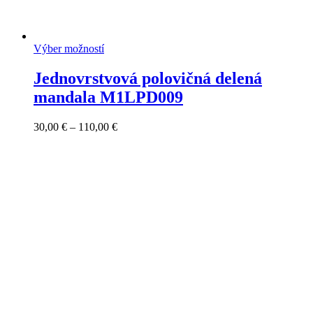
Výber možností
Jednovrstvová polovičná delená
mandala M1LPD009
Price
30,00
€
–
110,00
€
range:
30,00 €
through
110,00 €