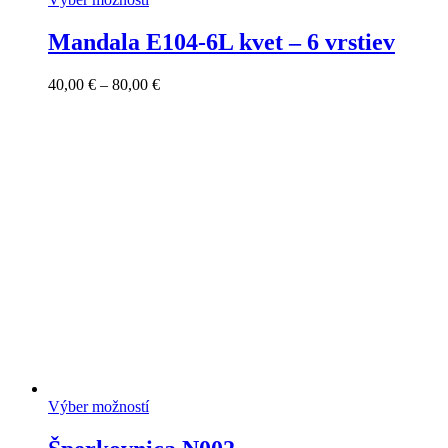
Mandala E104-6L kvet – 6 vrstiev
Price
40,00
€
–
80,00
€
range:
40,00 €
through
80,00 €
Výber možností