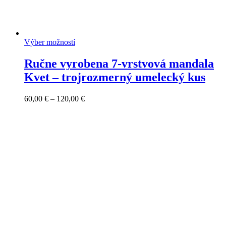
Výber možností
Ručne vyrobena 7-vrstvová mandala
Kvet – trojrozmerný umelecký kus
Price
60,00
€
–
120,00
€
range:
60,00 €
through
120,00 €