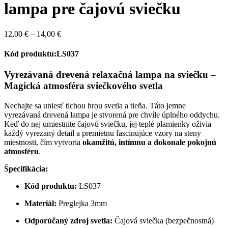
lampa pre čajovú sviečku
Price
12,00
€
–
14,00
€
range:
12,00 €
Kód produktu:LS037
through
14,00 €
Vyrezávaná drevená relaxačná lampa na sviečku –
Magická atmosféra sviečkového svetla
Nechajte sa uniesť tichou hrou svetla a tieňa. Táto jemne
vyrezávaná drevená lampa je stvorená pre chvíle úplného oddychu.
Keď do nej umiestnite čajovú sviečku, jej teplé plamienky oživia
každý vyrezaný detail a premietnu fascinujúce vzory na steny
miestnosti, čím vytvoria
okamžitú, intímnu a dokonale pokojnú
atmosféru
.
Špecifikácia:
Kód produktu:
LS037
Materiál:
Preglejka 3mm
Odporúčaný zdroj svetla:
Čajová sviečka (bezpečnostná)