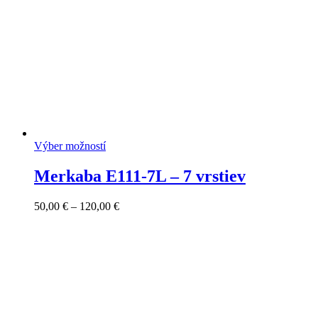
Výber možností
Merkaba E111-7L – 7 vrstiev
Price
50,00
€
–
120,00
€
range:
50,00 €
through
120,00 €