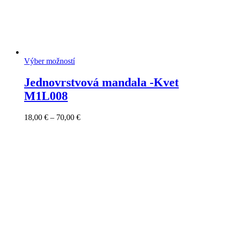
Výber možností
Jednovrstvová mandala -Kvet
M1L008
Price
18,00
€
–
70,00
€
range:
18,00 €
through
70,00 €