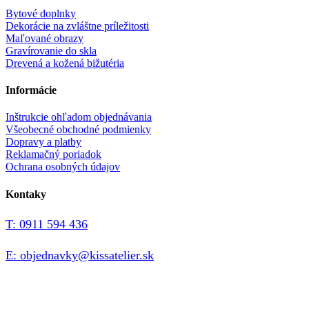
Bytové doplnky
Dekorácie na zvláštne príležitosti
Maľované obrazy
Gravírovanie do skla
Drevená a kožená bižutéria
Informácie
Inštrukcie ohľadom objednávania
Všeobecné obchodné podmienky
Dopravy a platby
Reklamačný poriadok
Ochrana osobných údajov
Kontaky
T: 0911 594 436
E: objednavky@kissatelier.sk