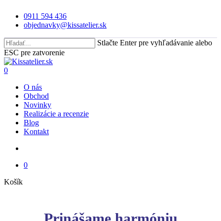
Skip
0911 594 436
to
objednavky@kissatelier.sk
main
content
Stlačte Enter pre vyhľadávanie alebo
ESC pre zatvorenie
Close
Search
search
0
Menu
O nás
Obchod
Novinky
Realizácie a recenzie
Blog
Kontakt
search
0
Close
Košík
Cart
Prinášame harmóniu