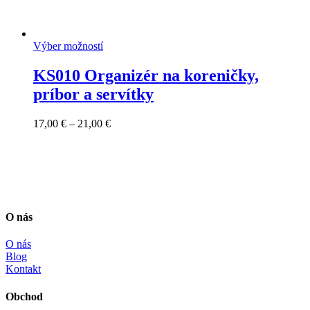
Výber možností
KS010 Organizér na koreničky,
príbor a servítky
Price
17,00
€
–
21,00
€
range:
17,00 €
through
21,00 €
O nás
O nás
Blog
Kontakt
Obchod