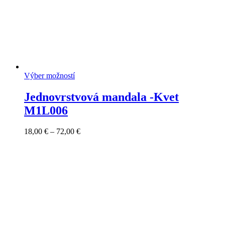
Výber možností
Jednovrstvová mandala -Kvet
M1L006
Price
18,00
€
–
72,00
€
range:
18,00 €
through
72,00 €