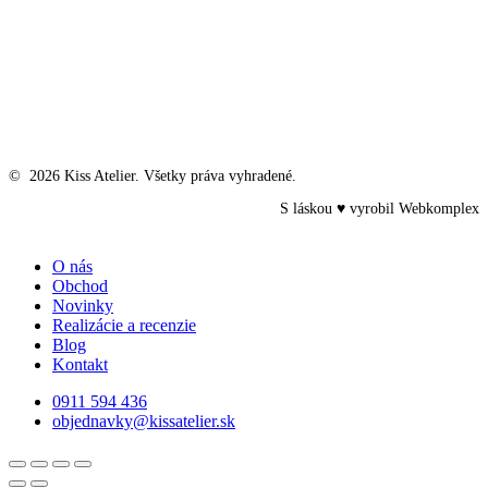
©
2026
Kiss Atelier. Všetky práva vyhradené.
S láskou ♥ vyrobil
Webkomplex
Close
O nás
Menu
Obchod
Novinky
Realizácie a recenzie
Blog
Kontakt
0911 594 436
objednavky@kissatelier.sk