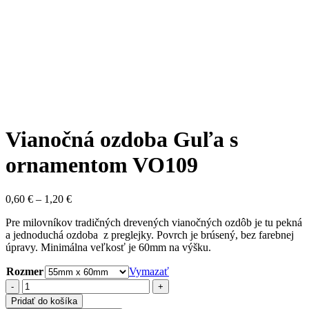
Vianočná ozdoba Guľa s
ornamentom VO109
Price
0,60
€
–
1,20
€
range:
Pre milovníkov tradičných drevených vianočných ozdôb je tu pekná
0,60 €
a jednoduchá ozdoba z preglejky. Povrch je brúsený, bez farebnej
through
úpravy. Minimálna veľkosť je 60mm na výšku.
1,20 €
Rozmer
Vymazať
množstvo
Vianočná
Pridať do košíka