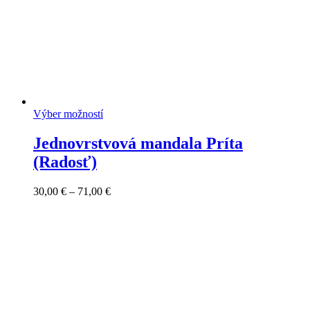
Výber možností
Jednovrstvová mandala Príta
(Radosť)
Price
30,00
€
–
71,00
€
range:
30,00 €
through
71,00 €