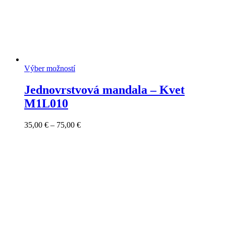
Výber možností
Jednovrstvová mandala – Kvet
M1L010
Price
35,00
€
–
75,00
€
range:
35,00 €
through
75,00 €