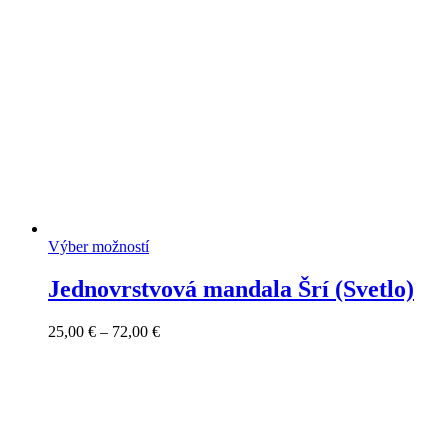
Výber možností
Jednovrstvová mandala Šrí (Svetlo)
Price
25,00
€
–
72,00
€
range:
25,00 €
through
72,00 €