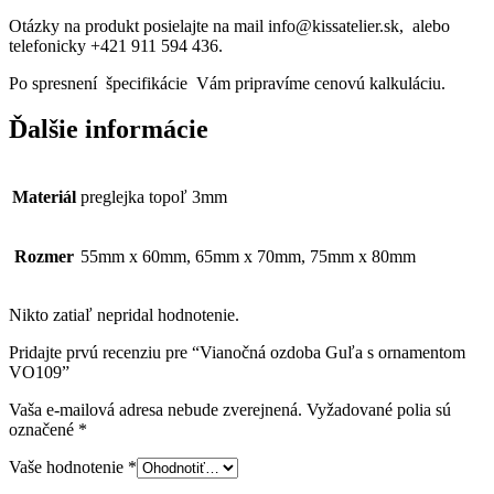
Otázky na produkt posielajte na mail info@kissatelier.sk, alebo
telefonicky +421 911 594 436.
Po spresnení špecifikácie Vám pripravíme cenovú kalkuláciu.
Ďalšie informácie
Materiál
preglejka topoľ 3mm
Rozmer
55mm x 60mm, 65mm x 70mm, 75mm x 80mm
Nikto zatiaľ nepridal hodnotenie.
Pridajte prvú recenziu pre “Vianočná ozdoba Guľa s ornamentom
VO109”
Vaša e-mailová adresa nebude zverejnená.
Vyžadované polia sú
označené
*
Vaše hodnotenie
*