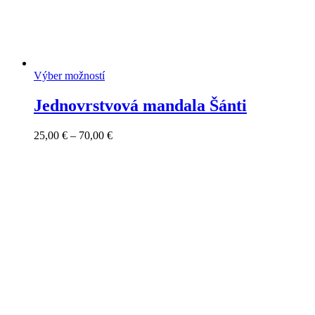
Výber možností
Jednovrstvová mandala Šánti
Price
25,00
€
–
70,00
€
range:
25,00 €
through
70,00 €