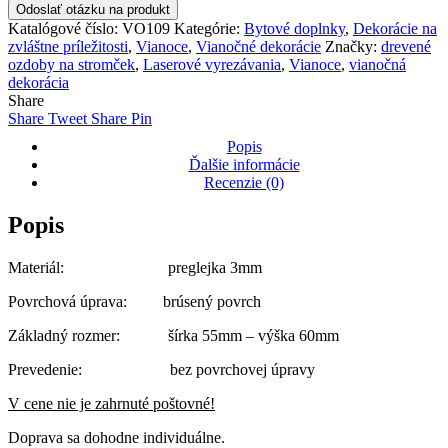
ozdoba
Odoslať otázku na produkt
Guľa
Katalógové číslo:
VO109
Kategórie:
Bytové doplnky
,
Dekorácie na
s
zvláštne príležitosti
,
Vianoce
,
Vianočné dekorácie
Značky:
drevené
ornamentom
ozdoby na stromček
,
Laserové vyrezávania
,
Vianoce
,
vianočná
VO109
dekorácia
Share
Share
Tweet
Share
Pin
Popis
Ďalšie informácie
Recenzie (0)
Popis
Materiál: preglejka 3mm
Povrchová úprava: brúsený povrch
Základný rozmer: šírka 55mm – výška 60mm
Prevedenie: bez povrchovej úpravy
V cene nie je zahrnuté poštovné!
Doprava sa dohodne individuálne.