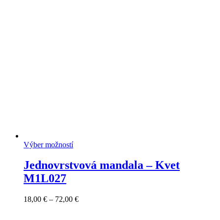
30,00 €
through
71,00 €
Výber možností
Jednovrstvová mandala – Kvet
M1L027
Price
18,00
€
–
72,00
€
range:
18,00 €