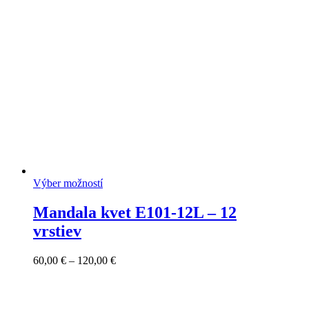
80,00 €
Výber možností
Mandala kvet E101-12L – 12
vrstiev
Price
60,00
€
–
120,00
€
range:
60,00 €
through