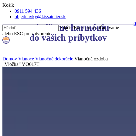
Skip
Close
Košík
to
Cart
0911 594 436
main
objednavky@kissatelier.sk
content
0
Prinášame harmóniu
s
Stlačte Enter pre vyhľadávanie
alebo ESC pre zatvorenie
do vašich príbytkov
Close
Search
Domov
Vianoce
Vianočné dekorácie
Vianočná ozdoba
„Vločka“ VO017T