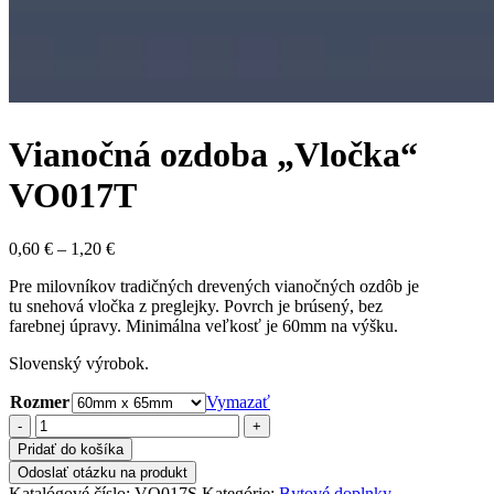
Vianočná ozdoba „Vločka“
VO017T
Price
0,60
€
–
1,20
€
range:
Pre milovníkov tradičných drevených vianočných ozdôb je
0,60 €
tu snehová vločka z preglejky. Povrch je brúsený, bez
through
farebnej úpravy. Minimálna veľkosť je 60mm na výšku.
1,20 €
Slovenský výrobok.
Rozmer
Vymazať
množstvo
Vianočná
Pridať do košíka
ozdoba
Odoslať otázku na produkt
"Vločka"
Katalógové číslo:
VO017S
Kategórie:
Bytové doplnky
,