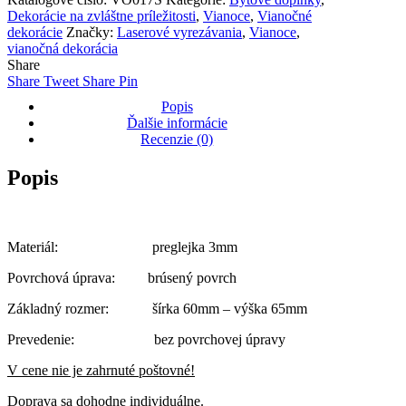
VO017T
Dekorácie na zvláštne príležitosti
,
Vianoce
,
Vianočné
dekorácie
Značky:
Laserové vyrezávania
,
Vianoce
,
vianočná dekorácia
Share
Share
Tweet
Share
Pin
Popis
Ďalšie informácie
Recenzie (0)
Popis
Materiál: preglejka 3mm
Povrchová úprava: brúsený povrch
Základný rozmer: šírka 60mm – výška 65mm
Prevedenie: bez povrchovej úpravy
V cene nie je zahrnuté poštovné!
Doprava sa dohodne individuálne.