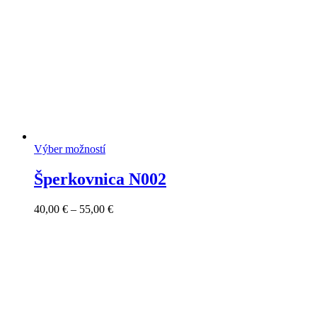
Výber možností
Šperkovnica N002
Price
40,00
€
–
55,00
€
range:
40,00 €
through
55,00 €