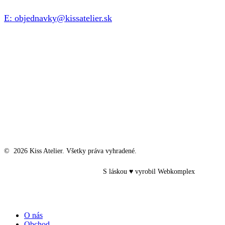
E: objednavky@kissatelier.sk
©
2026
Kiss Atelier. Všetky práva vyhradené.
S láskou ♥ vyrobil
Webkomplex
Close
O nás
Menu
Obchod