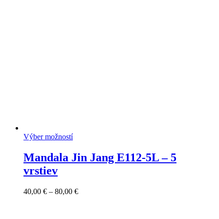
through
72,00 €
Výber možností
Mandala Jin Jang E112-5L – 5
vrstiev
Price
40,00
€
–
80,00
€
range:
40,00 €
through