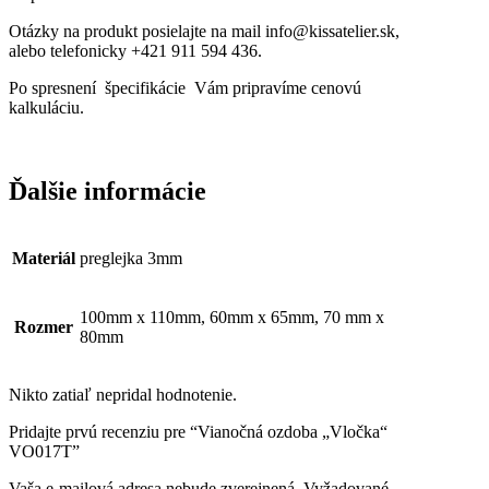
Otázky na produkt posielajte na mail info@kissatelier.sk,
alebo telefonicky +421 911 594 436.
Po spresnení špecifikácie Vám pripravíme cenovú
kalkuláciu.
Ďalšie informácie
Materiál
preglejka 3mm
100mm x 110mm, 60mm x 65mm, 70 mm x
Rozmer
80mm
Nikto zatiaľ nepridal hodnotenie.
Pridajte prvú recenziu pre “Vianočná ozdoba „Vločka“
VO017T”
Vaša e-mailová adresa nebude zverejnená.
Vyžadované