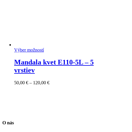
Výber možností
Mandala kvet E110-5L – 5
vrstiev
Price
50,00
€
–
120,00
€
range:
50,00 €
through
120,00 €
O nás