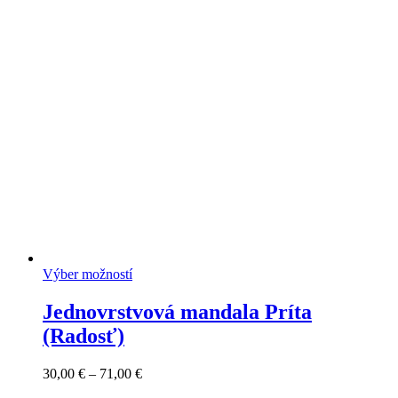
range:
18,00 €
through
76,00 €
Výber možností
Jednovrstvová mandala Príta
(Radosť)
Price
30,00
€
–
71,00
€
range: