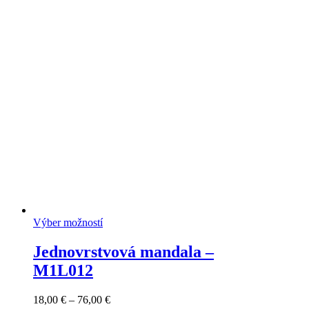
Výber možností
Jednovrstvová mandala –
M1L012
Price
18,00
€
–
76,00
€