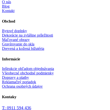
O nás
Blog
Kontakt
Obchod
Bytové doplnky
Dekorácie na zvláštne príležitosti
Maľované obrazy
Gravírovanie do skla
Drevená a kožená bižutéria
Informácie
Inštrukcie ohľadom objednávania
Všeobecné obchodné podmienky
Dopravy a platby
Reklamačný poriadok
Ochrana osobných údajov
Kontaky
T: 0911 594 436