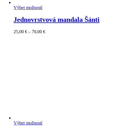
Výber možností
Jednovrstvová mandala Šánti
Price
25,00
€
–
70,00
€
range:
25,00 €
through
70,00 €
Výber možností