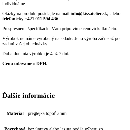
individuálne.
Otázky na produkt posielajte na mail
info@kissatelier.sk
, alebo
telefonicky +421 911 594 436
.
Po spresnení špecifikácie Vám pripravíme cenovú kalkuláciu.
Výrobok nemáme vyrobený na sklade. Jeho výroba začne až po
zadaní vašej objednávky.
Doba dodania výrobku je 4 až 7 dní.
Cenu udávame s DPH
.
Ďalšie informácie
Materiál
preglejka topoľ 3mm
Povrchová
bez úpravy alebo lazúra podľa výberu zo