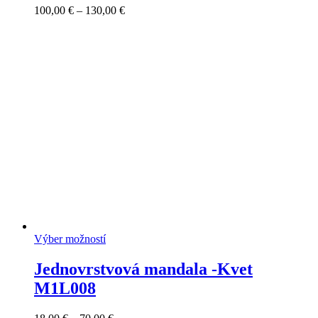
Price
100,00
€
–
130,00
€
range:
100,00 €
through
130,00 €
Výber možností
Jednovrstvová mandala -Kvet
M1L008
Price