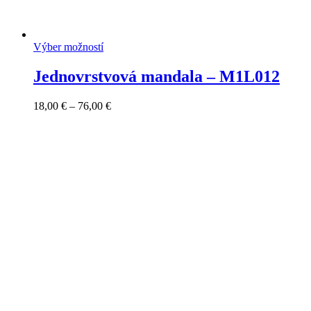
Výber možností
Jednovrstvová mandala – M1L012
Price
18,00
€
–
76,00
€
range:
18,00 €
through
76,00 €