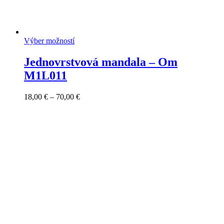
Výber možností
Jednovrstvová mandala – Om
M1L011
Price
18,00
€
–
70,00
€
range:
18,00 €
through
70,00 €