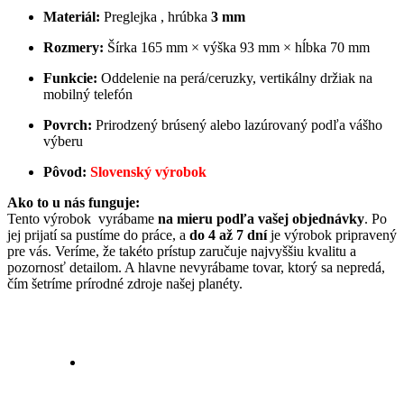
Materiál:
Preglejka , hrúbka
3 mm
Rozmery:
Šírka 165 mm × výška 93 mm × hĺbka 70 mm
Funkcie:
Oddelenie na perá/ceruzky, vertikálny držiak na
mobilný telefón
Povrch:
Prirodzený brúsený alebo lazúrovaný podľa vášho
výberu
Pôvod:
Slovenský výrobok
Ako to u nás funguje:
Tento výrobok vyrábame
na mieru podľa vašej objednávky
. Po
jej prijatí sa pustíme do práce, a
do 4 až 7 dní
je výrobok pripravený
pre vás. Veríme, že takéto prístup zaručuje najvyššiu kvalitu a
pozornosť detailom. A hlavne nevyrábame tovar, ktorý sa nepredá,
čím šetríme prírodné zdroje našej planéty.