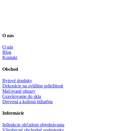
range:
30,00 €
through
110,00 €
O nás
O nás
Blog
Kontakt
Obchod
Bytové doplnky
Dekorácie na zvláštne príležitosti
Maľované obrazy
Gravírovanie do skla
Drevená a kožená bižutéria
Informácie
Inštrukcie ohľadom objednávania
Všeobecné obchodné podmienky