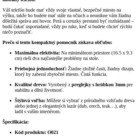
Váš telefón bude mať vždy svoje vlastné, bezpečné miesto na
výšku, takže ho budete mať stále na očiach a neunikne vám žiadna
dôležitá správa ani hovor. Perá a ceruzky prestanú byť rozhádzané –
budú čakať usporiadané, vždy po ruke, keď si budete chcieť rýchlo
niečo poznačiť.
Prečo si tento kompaktný pomocník získava obľubu:
Maximálna efektivita:
Na minimálnom priestore (16.5 x 9.3
cm) rieši dva najčastejšie problémy na stole.
Priebojná jednoduchosť:
Žiadne zložité časti, žiadny dizajn,
ktorý by zaberal zbytočné miesto. Čistá funkcia.
Kvalitné drevo:
Vyrobený z
preglejky s hrúbkou 3mm
pre
stabilitu a dlhú životnosť.
Štýlová voľba:
Môžete si vybrať z prírodného vzhľadu dreva
alebo jednej z elegantných lazúr (dub, orech, teak…), aby
ladil s vaším interiérom.
Špecifikácia:
Kód produktu:
O021