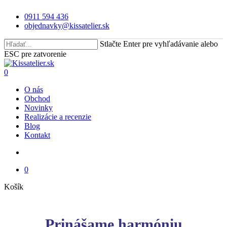
Skip
0911 594 436
to
objednavky@kissatelier.sk
main
content
Stlačte Enter pre vyhľadávanie alebo
ESC pre zatvorenie
Close
Search
search
0
Menu
O nás
Obchod
Novinky
Realizácie a recenzie
Blog
Kontakt
search
0
Close
Košík
Cart
Prinášame harmóniu