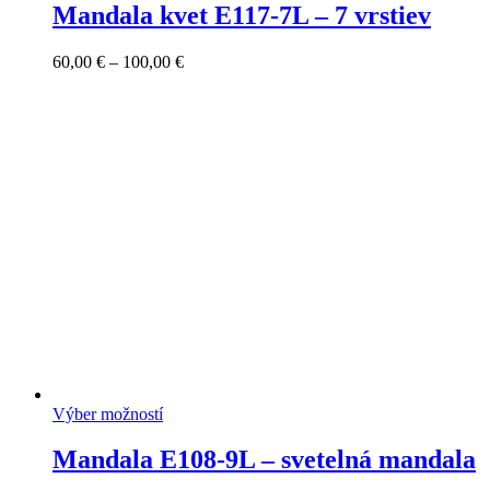
Mandala kvet E117-7L – 7 vrstiev
Price
60,00
€
–
100,00
€
range:
60,00 €
through
100,00 €
Výber možností
Mandala E108-9L – svetelná mandala