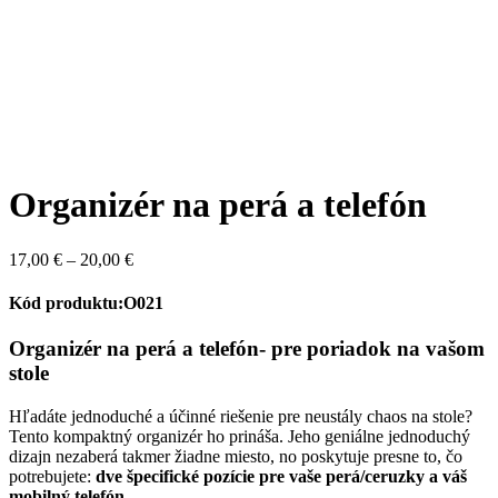
Organizér na perá a telefón
Price
17,00
€
–
20,00
€
range:
17,00 €
Kód produktu:O021
through
20,00 €
Organizér na perá a telefón- pre poriadok na vašom
stole
Hľadáte jednoduché a účinné riešenie pre neustály chaos na stole?
Tento kompaktný organizér ho prináša. Jeho geniálne jednoduchý
dizajn nezaberá takmer žiadne miesto, no poskytuje presne to, čo
potrebujete:
dve špecifické pozície pre vaše perá/ceruzky a váš
mobilný telefón.