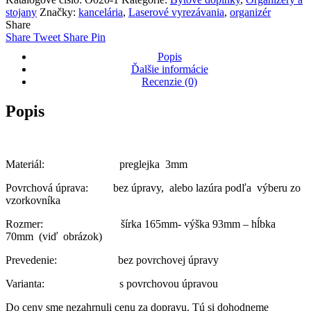
a
stojany
Značky:
kancelária
,
Laserové vyrezávania
,
organizér
telefón
Share
Share
Tweet
Share
Pin
Popis
Ďalšie informácie
Recenzie (0)
Popis
Materiál: preglejka 3mm
Povrchová úprava: bez úpravy, alebo lazúra podľa výberu zo
vzorkovníka
Rozmer: šírka 165mm- výška 93mm – hĺbka
70mm (viď obrázok)
Prevedenie: bez povrchovej úpravy
Varianta: s povrchovou úpravou
Do ceny sme nezahrnuli cenu za dopravu. Tú si dohodneme