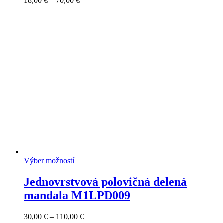
18,00
€
–
70,00
€
range:
18,00 €
through
70,00 €
Výber možností
Jednovrstvová polovičná delená
mandala M1LPD009
Price
30,00
€
–
110,00
€