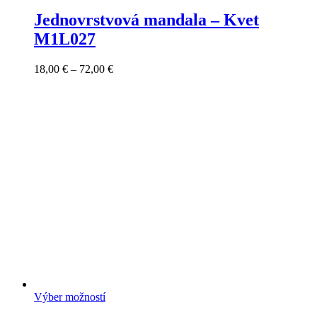
Jednovrstvová mandala – Kvet
M1L027
Price
18,00
€
–
72,00
€
range:
18,00 €
through
72,00 €
Výber možností