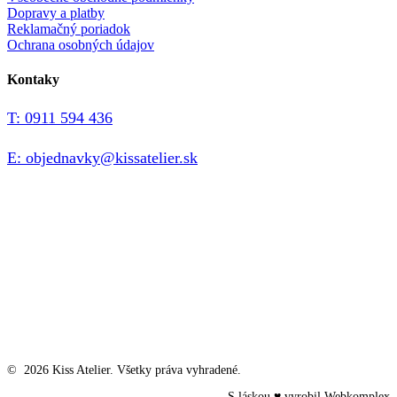
Dopravy a platby
Reklamačný poriadok
Ochrana osobných údajov
Kontaky
T: 0911 594 436
E: objednavky@kissatelier.sk
©
2026
Kiss Atelier. Všetky práva vyhradené.
S láskou ♥ vyrobil
Webkomplex