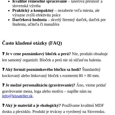
Kvalitné remeselné spracovanie
– laserová presnosť a
slovenská výroba
Praktický a kompaktný
– nezaberie veľa miesta, ale
výrazne zvýši efektivitu práce
Darčeková hodnota
– skvelý firemný darček, darček pre
študenta, učiteľa či manažéra
Často kladené otázky (FAQ)
❓ Je v cene poznámkový bloček a perá?
Nie, produkt obsahuje
len samotný organizér. Bloček a perá nie sú súčasťou balenia.
❓ Aký formát poznámkového bločku sa hodí?
Štandardný
kockovaný alebo linkovaný bloček s rozmermi 80 × 80 mm.
❓ Je možné personalizáciu (gravírovanie)?
Áno, vieme pridať
gravírovanie mena, loga alebo motívu – napíšte nám na
info@kissatelier.sk
.
❓ Aký je materiál a je ekologický?
Používame kvalitnú MDF
dosku a plexisklo. Produkt je trvácny a vyrobený na Slovensku.