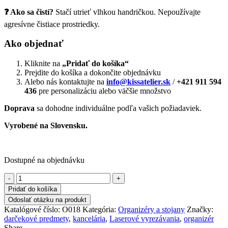
❓ Ako sa čistí?
Stačí utrieť vlhkou handričkou. Nepoužívajte
agresívne čistiace prostriedky.
Ako objednať
Kliknite na
„Pridať do košíka“
Prejdite do košíka a dokončite objednávku
Alebo nás kontaktujte na
info@kissatelier.sk
/
+421 911 594
436
pre personalizáciu alebo väčšie množstvo
Doprava
sa dohodne individuálne podľa vašich požiadaviek.
Vyrobené na Slovensku.
Dostupné na objednávku
množstvo
Organizér
Pridať do košíka
na
Odoslať otázku na produkt
dva
Katalógové číslo:
O018
Kategória:
Organizéry a stojany
Značky:
perá,
darčekové predmety
,
kancelária
,
Laserové vyrezávania
,
organizér
poznámkový
Share