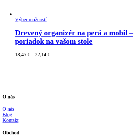
Výber možností
Drevený organizér na perá a mobil –
poriadok na vašom stole
Price
18,45
€
–
22,14
€
range:
18,45 €
through
22,14 €
O nás
O nás
Blog
Kontakt
Obchod