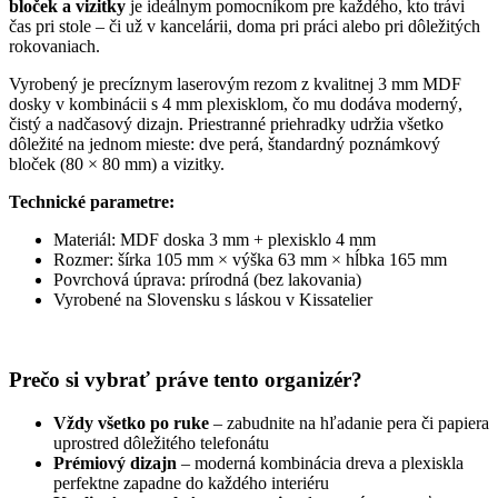
bloček a vizitky
je ideálnym pomocníkom pre každého, kto trávi
čas pri stole – či už v kancelárii, doma pri práci alebo pri dôležitých
rokovaniach.
Vyrobený je precíznym laserovým rezom z kvalitnej 3 mm MDF
dosky v kombinácii s 4 mm plexisklom, čo mu dodáva moderný,
čistý a nadčasový dizajn. Priestranné priehradky udržia všetko
dôležité na jednom mieste: dve perá, štandardný poznámkový
bloček (80 × 80 mm) a vizitky.
Technické parametre:
Materiál: MDF doska 3 mm + plexisklo 4 mm
Rozmer: šírka 105 mm × výška 63 mm × hĺbka 165 mm
Povrchová úprava: prírodná (bez lakovania)
Vyrobené na Slovensku s láskou v Kissatelier
Prečo si vybrať práve tento organizér?
Vždy všetko po ruke
– zabudnite na hľadanie pera či papiera
uprostred dôležitého telefonátu
Prémiový dizajn
– moderná kombinácia dreva a plexiskla
perfektne zapadne do každého interiéru