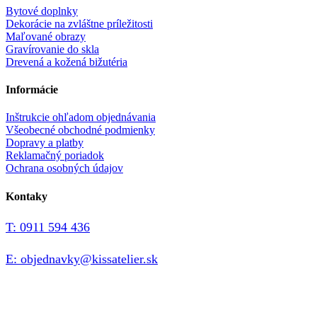
Bytové doplnky
Dekorácie na zvláštne príležitosti
Maľované obrazy
Gravírovanie do skla
Drevená a kožená bižutéria
Informácie
Inštrukcie ohľadom objednávania
Všeobecné obchodné podmienky
Dopravy a platby
Reklamačný poriadok
Ochrana osobných údajov
Kontaky
T: 0911 594 436
E: objednavky@kissatelier.sk