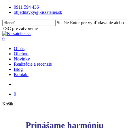
Skip
0911 594 436
to
objednavky@kissatelier.sk
main
content
Stlačte Enter pre vyhľadávanie alebo
ESC pre zatvorenie
Close
Search
search
0
Menu
O nás
Obchod
Novinky
Realizácie a recenzie
Blog
Kontakt
search
0
Close
Košík
Cart
Prinášame harmóniu