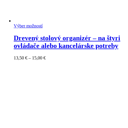
Výber možností
Drevený stolový organizér – na štyri
ovládače alebo kancelárske potreby
Price
13,50
€
–
15,00
€
range:
13,50 €
through
15,00 €