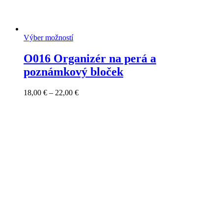
Výber možností
O016 Organizér na perá a
poznámkový bloček
Price
18,00
€
–
22,00
€
range:
18,00 €
through
22,00 €