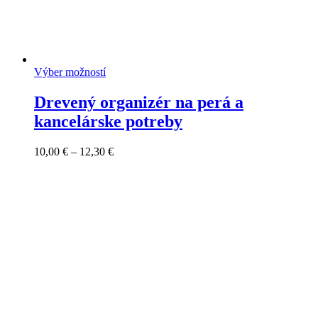
Výber možností
Drevený organizér na perá a
kancelárske potreby
Price
10,00
€
–
12,30
€
range:
10,00 €
through
12,30 €