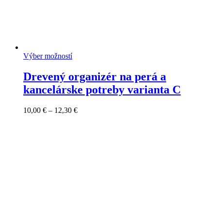
Výber možností
Drevený organizér na perá a
kancelárske potreby varianta C
Price
10,00
€
–
12,30
€
range:
10,00 €
through
12,30 €