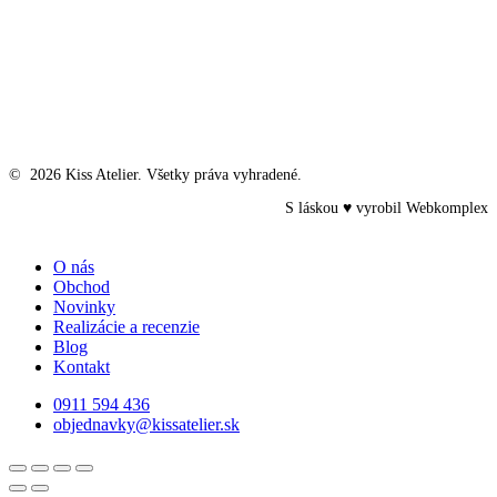
©
2026
Kiss Atelier. Všetky práva vyhradené.
S láskou ♥ vyrobil
Webkomplex
Close
O nás
Menu
Obchod
Novinky
Realizácie a recenzie
Blog
Kontakt
0911 594 436
objednavky@kissatelier.sk