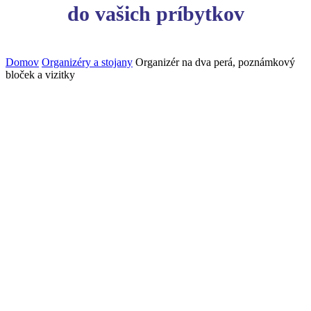
do vašich príbytkov
Domov
Organizéry a stojany
Organizér na dva perá, poznámkový
bloček a vizitky