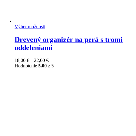
Výber možností
Drevený organizér na perá s tromi
oddeleniami
Price
18,00
€
–
22,00
€
range:
Hodnotenie
5.00
z 5
18,00 €
through
22,00 €