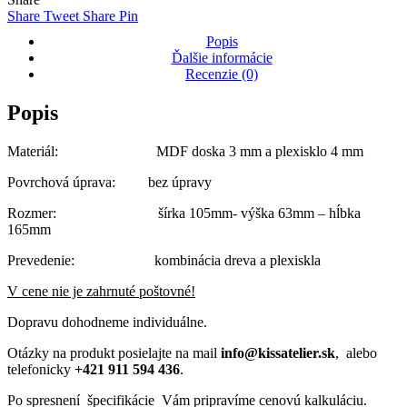
bloček
Share
Tweet
Share
Pin
a
vizitky
Popis
Ďalšie informácie
Recenzie (0)
Popis
Materiál: MDF doska 3 mm a plexisklo 4 mm
Povrchová úprava: bez úpravy
Rozmer: šírka 105mm- výška 63mm – hĺbka
165mm
Prevedenie: kombinácia dreva a plexiskla
V cene nie je zahrnuté poštovné!
Dopravu dohodneme individuálne.
Otázky na produkt posielajte na mail
info@kissatelier.sk
, alebo
telefonicky
+421 911 594 436
.
Po spresnení špecifikácie Vám pripravíme cenovú kalkuláciu.