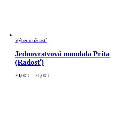
Výber možností
Jednovrstvová mandala Príta
(Radosť)
Price
30,00
€
–
71,00
€
range:
30,00 €
through
71,00 €