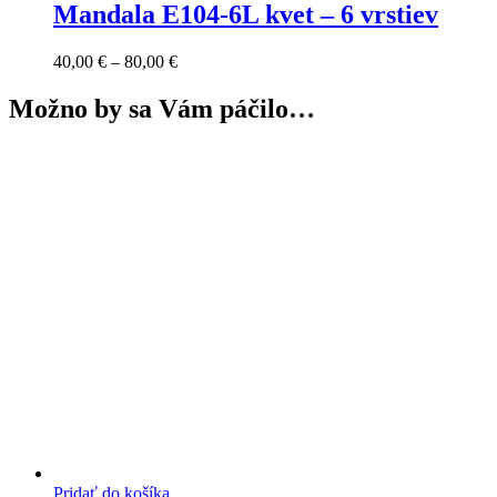
Mandala E104-6L kvet – 6 vrstiev
Price
40,00
€
–
80,00
€
range:
40,00 €
Možno by sa Vám páčilo…
through
80,00 €
Pridať do košíka