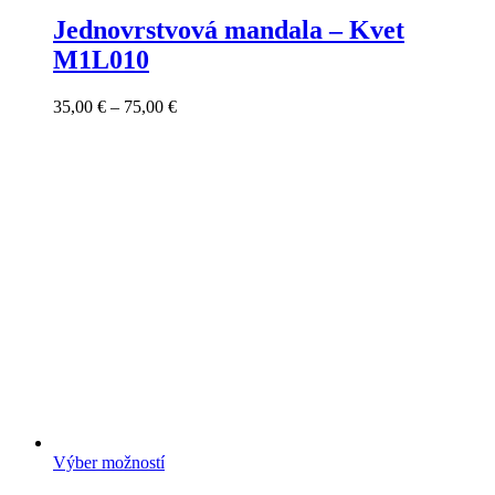
Jednovrstvová mandala – Kvet
M1L010
Price
35,00
€
–
75,00
€
range:
35,00 €
through
75,00 €
Výber možností