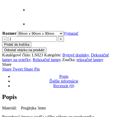
Rozmer
Vymazať
množstvo
Lampa
Pridať do košíka
"Sri
Odoslať otázku na produkt
Yantra"
Katalógové číslo:
LS023
Kategórie:
Bytové doplnky
,
Dekoračné
LS023
lampy na sviečky
,
Relaxačné lampy
Značka:
relaxačné lampy
Share
Share
Tweet
Share
Pin
Popis
Ďalšie informácie
Recenzie (0)
Popis
Materiál: Preglejka 3mm
Povrchová úprava: podľa vášho výberu zo vzorkovníka