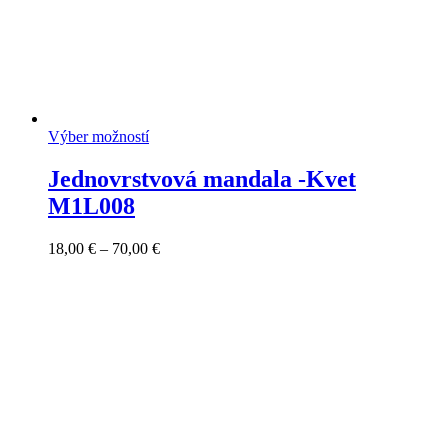
Výber možností
Jednovrstvová mandala -Kvet
M1L008
Price
18,00
€
–
70,00
€
range:
18,00 €
through
70,00 €