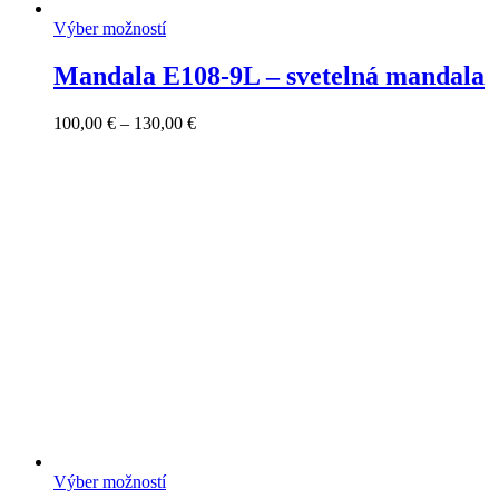
Výber možností
Mandala E108-9L – svetelná mandala
Price
100,00
€
–
130,00
€
range:
100,00 €
through
130,00 €
Výber možností