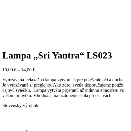
Lampa „Sri Yantra“ LS023
Price
10,00
€
–
14,00
€
range:
Vyrezávaná relaxačná lampa vytvorená pre potešenie očí a ducha.
10,00 €
Je vyrezávaná z preglejky. Ako zdroj svetla doporučujeme použiť
through
čajovú sviečku. Lampa vytvára príjemnú až intímnu atmosféru vo
14,00 €
vašom príbytku. Vhodná aj na ozdobenie stola pri oslavách.
Slovenský výrobok.