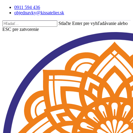
Skip
0911 594 436
to
objednavky@kissatelier.sk
main
content
Stlačte Enter pre vyhľadávanie alebo
ESC pre zatvorenie
Close
Search