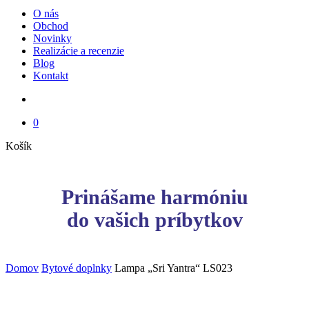
Menu
O nás
Obchod
Novinky
Realizácie a recenzie
Blog
Kontakt
search
0
Close
Košík
Cart
Prinášame harmóniu
do vašich príbytkov
Domov
Bytové doplnky
Lampa „Sri Yantra“ LS023