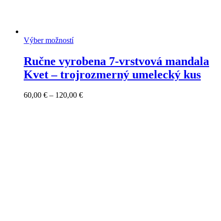
Výber možností
Ručne vyrobena 7-vrstvová mandala
Kvet – trojrozmerný umelecký kus
Price
60,00
€
–
120,00
€
range:
60,00 €
through
120,00 €