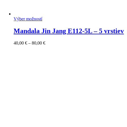
Výber možností
Mandala Jin Jang E112-5L – 5 vrstiev
Price
40,00
€
–
80,00
€
range:
40,00 €
through
80,00 €