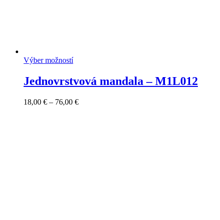
Výber možností
Jednovrstvová mandala – M1L012
Price
18,00
€
–
76,00
€
range:
18,00 €
through
76,00 €