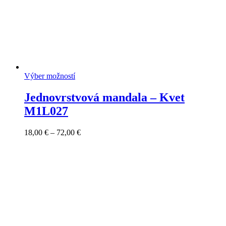
Výber možností
Jednovrstvová mandala – Kvet
M1L027
Price
18,00
€
–
72,00
€
range:
18,00 €
through
72,00 €