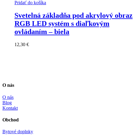
Pridať do košíka
Svetelná základňa pod akrylový obraz
RGB LED systém s diaľkovým
ovládaním – biela
12,30
€
O nás
O nás
Blog
Kontakt
Obchod
Bytové doplnky