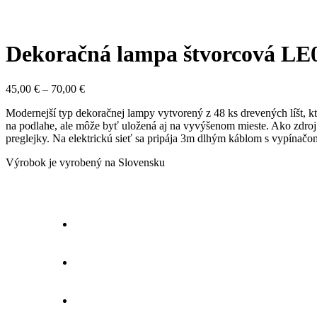
Dekoračná lampa štvorcová LE
Price
45,00
€
–
70,00
€
range:
Modernejší typ dekoračnej lampy vytvorený z 48 ks drevených líšt, 
45,00 €
na podlahe, ale môže byť uložená aj na vyvýšenom mieste. Ako zdroj
through
preglejky. Na elektrickú sieť sa pripája 3m dlhým káblom s vypínačom
70,00 €
Výrobok je vyrobený na Slovensku