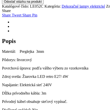
Odoslať otázku na produkt
štvorcová
Katalógové číslo:
LE052C
Kategória:
Dekoračné lampy elektrické
Zn
LE052C
Share
Share
Tweet
Share
Pin
Popis
Materiál: Preglejka 3mm
Pôdorys: štvorcový
Povrchová úprava: podľa vášho výberu zo vzorkovníka
Zdroj svetla: Žiarovka LED retro E27/ 4W
Napájanie: Elektrická sieť 240V
Dĺžka prívodného kábla: 3m
Prívodný kábel obsahuje sieťový vypínač.
Diaľkový ovládač: Nie