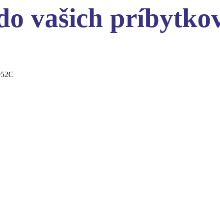
do vašich príbytko
052C