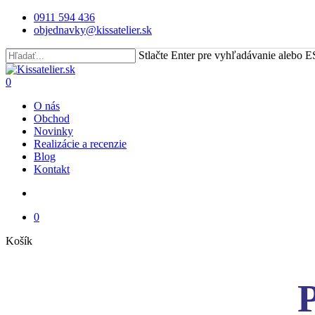
Skip
0911 594 436
to
objednavky@kissatelier.sk
main
content
Stlačte Enter pre vyhľadávanie alebo E
Close
Search
search
0
Menu
O nás
Obchod
Novinky
Realizácie a recenzie
Blog
Kontakt
search
0
Close
Košík
Cart