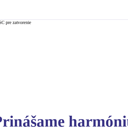
SC pre zatvorenie
Prinášame harmóni