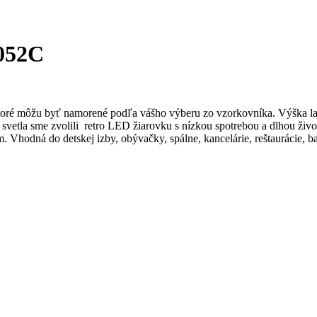
052C
ktoré môžu byť namorené podľa vášho výberu zo vzorkovníka. Výška la
 svetla sme zvolili retro LED žiarovku s nízkou spotrebou a dlhou ži
. Vhodná do detskej izby, obývačky, spálne, kancelárie, reštaurácie, 