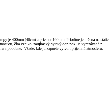
mpy je 400mm (40cm) a priemer 160mm. Prioritne je určená na státie
votnosťou, čím vznikol zaujímavý bytový doplnok. Je vyrezávaná z
baru a podobne. Všade, kde ju zapnete vytvorí príjemnú atmosféru.