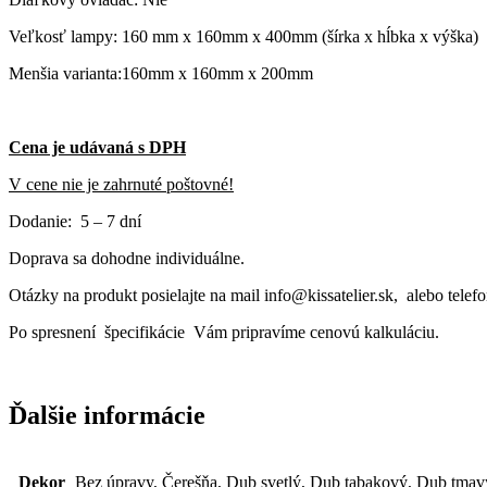
Veľkosť lampy: 160 mm x 160mm x 400mm (šírka x hĺbka x výška)
Menšia varianta:160mm x 160mm x 200mm
Cena je udávaná s DPH
V cene nie je zahrnuté poštovné!
Dodanie: 5 – 7 dní
Doprava sa dohodne individuálne.
Otázky na produkt posielajte na mail info@kissatelier.sk, alebo tele
Po spresnení špecifikácie Vám pripravíme cenovú kalkuláciu.
Ďalšie informácie
Dekor
Bez úpravy, Čerešňa, Dub svetlý, Dub tabakový, Dub tmavý,