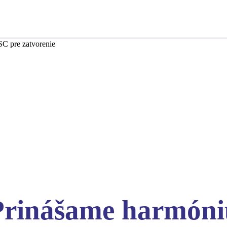
SC pre zatvorenie
Prinášame harmóni