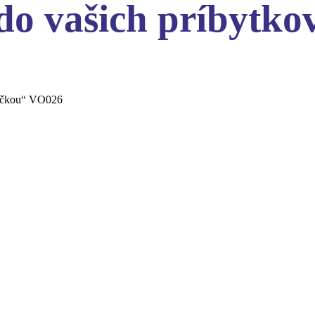
do vašich príbytko
iečkou“ VO026