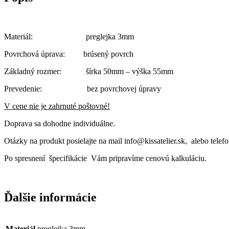
Materiál: preglejka 3mm
Povrchová úprava: brúsený povrch
Základný rozmer: šírka 50mm – výška 55mm
Prevedenie: bez povrchovej úpravy
V cene nie je zahrnuté poštovné!
Doprava sa dohodne individuálne.
Otázky na produkt posielajte na mail info@kissatelier.sk, alebo tele
Po spresnení špecifikácie Vám pripravíme cenovú kalkuláciu.
Ďalšie informácie
Materiál
preglejka 3mm