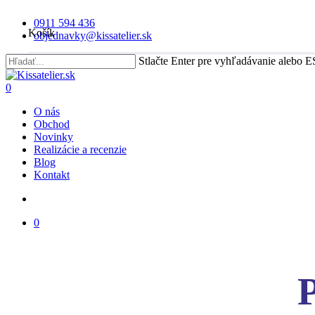
Skip
0911 594 436
to
Košík
objednavky@kissatelier.sk
main
content
Stlačte Enter pre vyhľadávanie alebo E
Close
Search
search
0
Menu
O nás
Obchod
Novinky
Realizácie a recenzie
Blog
Kontakt
search
0