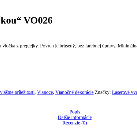
ečkou“ VO026
 vločka z preglejky. Povrch je brúsený, bez farebnej úpravy. Minimál
láštne príležitosti
,
Vianoce
,
Vianočné dekorácie
Značky:
Laserové vy
Popis
Ďalšie informácie
Recenzie (0)