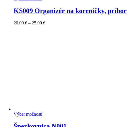
KS009 Organizér na koreničky, príbor 
Price
20,00
€
–
25,00
€
range:
20,00 €
through
25,00 €
Výber možností
Šperkovnica N001