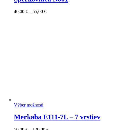
Price
40,00
€
–
55,00
€
range:
40,00 €
through
55,00 €
Výber možností
Merkaba E111-7L – 7 vrstiev
Price
50,00
€
–
120,00
€