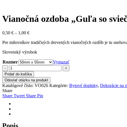
Vianočná ozdoba „Guľa so svi
Price
0,50
€
–
1,00
€
range:
Pre milovníkov tradičných drevených vianočných ozdôb je tu snehová
0,50 €
through
Slovenský výrobok
1,00 €
Rozmer
Vymazať
množstvo
Vianočná
Pridať do košíka
ozdoba
Odoslať otázku na produkt
"Guľa
Katalógové číslo:
VO026
Kategórie:
Bytové doplnky
,
Dekorácie na zv
so
Share
sviečkou"
Share
Tweet
Share
Pin
VO026
Popis