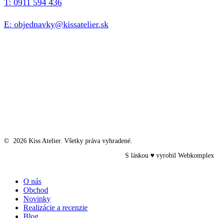
T: 0911 594 436
E: objednavky@kissatelier.sk
©
2026
Kiss Atelier. Všetky práva vyhradené.
S láskou ♥ vyrobil
Webkomplex
Close
O nás
Menu
Obchod
Novinky
Realizácie a recenzie
Blog