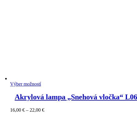
Výber možností
Akrylová lampa „Snehová vločka“ L0
Price
16,00
€
–
22,00
€
range:
16,00 €
through
22,00 €