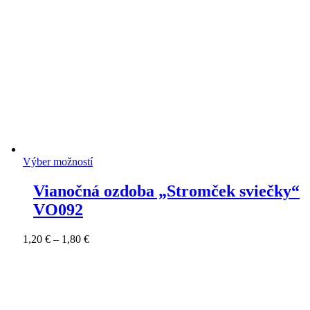
Výber možností
Vianočná ozdoba „Stromček sviečky“
VO092
Price
1,20
€
–
1,80
€
range:
1,20 €
through
1,80 €