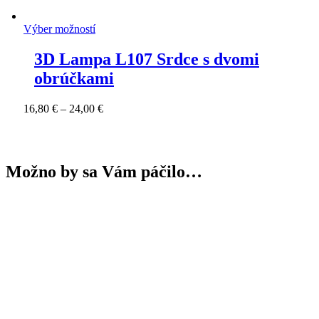
Výber možností
3D Lampa L107 Srdce s dvomi
obrúčkami
Price
16,80
€
–
24,00
€
range:
16,80 €
through
24,00 €
Možno by sa Vám páčilo…