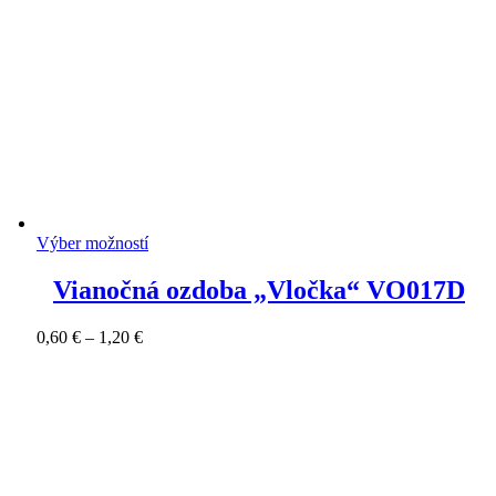
Výber možností
Vianočná ozdoba „Vločka“ VO017D
Price
0,60
€
–
1,20
€
range:
0,60 €
through
1,20 €