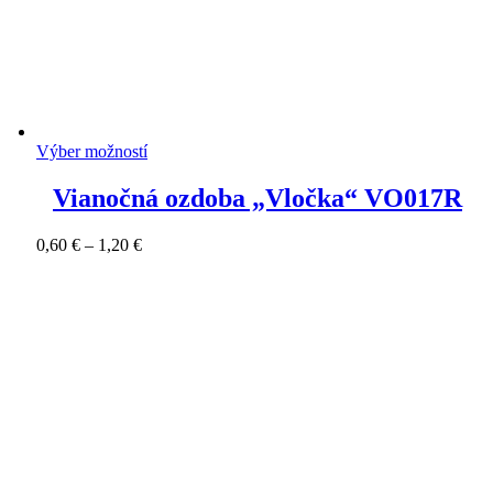
Výber možností
Vianočná ozdoba „Vločka“ VO017R
Price
0,60
€
–
1,20
€
range:
0,60 €
through
1,20 €