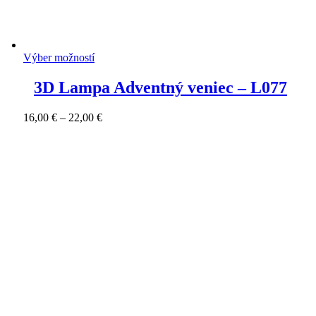
Výber možností
3D Lampa Adventný veniec – L077
Price
16,00
€
–
22,00
€
range:
16,00 €
through
22,00 €