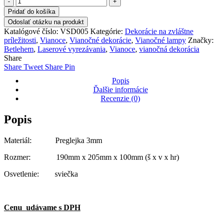
Drevený
Pridať do košíka
Betlehem
Odoslať otázku na produkt
s
Katalógové číslo:
VSD005
Kategórie:
Dekorácie na zvláštne
miestom
príležitosti
,
Vianoce
,
Vianočné dekorácie
,
Vianočné lampy
Značky:
pre
Betlehem
,
Laserové vyrezávania
,
Vianoce
,
vianočná dekorácia
čajovú
Share
sviečku
Share
Tweet
Share
Pin
-
Jemný
Popis
vzor
Ďalšie informácie
Recenzie (0)
Popis
Materiál: Preglejka 3mm
Rozmer: 190mm x 205mm x 100mm (š x v x hr)
Osvetlenie: sviečka
Cenu udávame s DPH