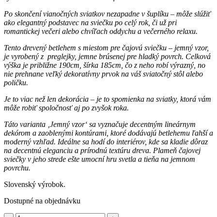
Po skončení vianočných sviatkov nezapadne v šuplíku – môže slúžiť
ako elegantný podstavec na sviečku po celý rok, či už pri
romantickej večeri alebo chvíľach oddychu a večerného relaxu.
Tento drevený betlehem s miestom pre čajovú sviečku – jemný vzor,
je vyrobený z preglejky, jemne brúsenej pre hladký povrch. Celková
výška je približne 190cm, šírka 185cm, čo z neho robí výrazný, no
nie prehnane veľký dekoratívny prvok na váš sviatočný stôl alebo
poličku.
Je to viac než len dekorácia – je to spomienka na sviatky, ktorá vám
môže robiť spoločnosť aj po zvyšok roka.
Táto varianta ‚Jemný vzor‘ sa vyznačuje decentným lineárnym
dekórom a zaoblenými kontúrami, ktoré dodávajú betlehemu ľahší a
moderný vzhľad. Ideálne sa hodí do interiérov, kde sa kladie dôraz
na decentnú eleganciu a prírodnú textúru dreva. Plameň čajovej
sviečky v jeho strede ešte umocní hru svetla a tieňa na jemnom
povrchu.
Slovenský výrobok.
Dostupné na objednávku
množstvo