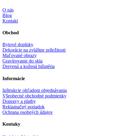
O nás
Blog
Kontakt
Obchod
Bytové doplnky
Dekorácie na zvláštne príležitosti
Maľované obrazy
Gravírovanie do skla
Drevená a kožená bižutéria
Informácie
Inštrukcie ohľadom objednávania
Všeobecné obchodné podmienky
Dopravy a platby
Reklamačný poriadok
Ochrana osobných údajov
Kontaky