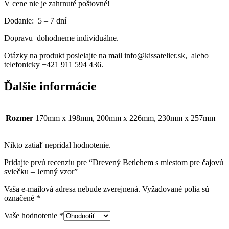
V cene nie je zahrnuté poštovné!
Dodanie: 5 – 7 dní
Dopravu dohodneme individuálne.
Otázky na produkt posielajte na mail info@kissatelier.sk, alebo
telefonicky +421 911 594 436.
Ďalšie informácie
Rozmer
170mm x 198mm, 200mm x 226mm, 230mm x 257mm
Nikto zatiaľ nepridal hodnotenie.
Pridajte prvú recenziu pre “Drevený Betlehem s miestom pre čajovú
sviečku – Jemný vzor”
Vaša e-mailová adresa nebude zverejnená.
Vyžadované polia sú
označené
*
Vaše hodnotenie
*