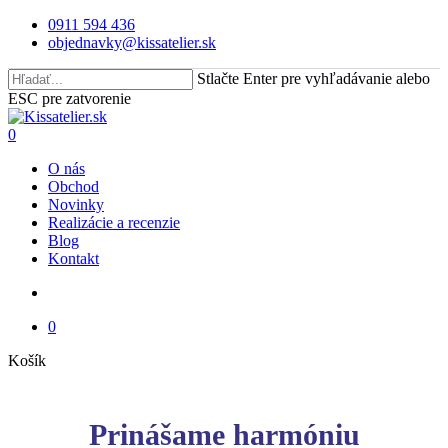
Skip
0911 594 436
to
objednavky@kissatelier.sk
main
content
Stlačte Enter pre vyhľadávanie alebo
ESC pre zatvorenie
Close
Search
search
0
Menu
O nás
Obchod
Novinky
Realizácie a recenzie
Blog
Kontakt
search
0
Close
Košík
Cart
Prinášame harmóniu