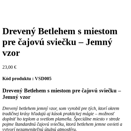
Drevený Betlehem s miestom
pre čajovú sviečku – Jemný
vzor
23,00
€
Kód produktu : VSD005
Drevený Betlehem s miestom pre čajovú sviečku –
Jemný vzor
Drevený betlehem jemný vzor, som vyrobil pre tých, ktorí okrem
tradičnej krásy hľadajú aj kúsok praktickej mágie – možnosť
doplniť ho teplom a svetlom plameňa. Špeciálne miesto v strede
pojme štandardnú čajovú sviečku, ktorá betlehem jemne osvieti a
vytvorí nezameniteľnú útulnú atmosféru.