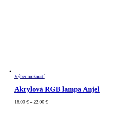
18,00 €
Výber možností
Akrylová RGB lampa Anjel
Price
16,00
€
–
22,00
€
range:
16,00 €
through
22,00 €