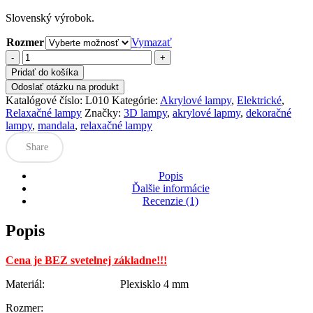
Slovenský výrobok.
Rozmer
Vymazať
množstvo
3D
Pridať do košíka
Lampa
Odoslať otázku na produkt
"Mandala"
Katalógové číslo:
L010
Kategórie:
Akrylové lampy
,
Elektrické
,
L010
Relaxačné lampy
Značky:
3D lampy
,
akrylové lapmy
,
dekoračné
lampy
,
mandala
,
relaxačné lampy
Share
Popis
Ďalšie informácie
Recenzie (1)
Popis
Cena je BEZ svetelnej základne!!!
Materiál: Plexisklo 4 mm
Rozmer: