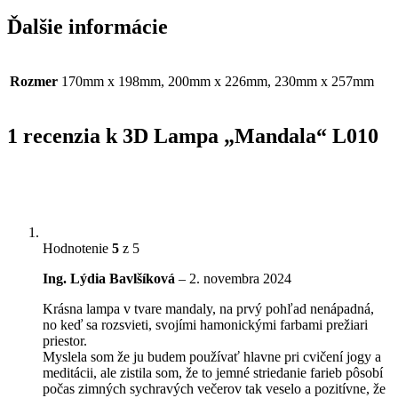
Ďalšie informácie
Rozmer
170mm x 198mm, 200mm x 226mm, 230mm x 257mm
1 recenzia k
3D Lampa „Mandala“ L010
Hodnotenie
5
z 5
Ing. Lýdia Bavlšíková
–
2. novembra 2024
Krásna lampa v tvare mandaly, na prvý pohľad nenápadná,
no keď sa rozsvieti, svojími hamonickými farbami prežiari
priestor.
Myslela som že ju budem používať hlavne pri cvičení jogy a
meditácii, ale zistila som, že to jemné striedanie farieb pôsobí
počas zimných sychravých večerov tak veselo a pozitívne, že