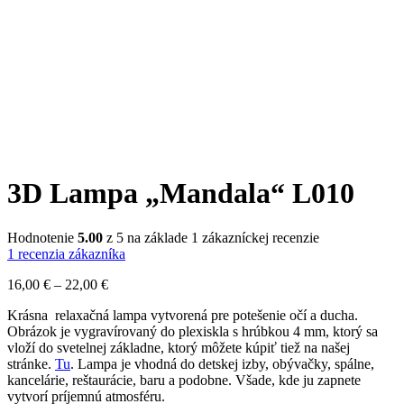
3D Lampa „Mandala“ L010
Hodnotenie
5.00
z 5 na základe
1
zákazníckej recenzie
1
recenzia zákazníka
Price
16,00
€
–
22,00
€
range:
Krásna relaxačná lampa vytvorená pre potešenie očí a ducha.
16,00 €
Obrázok je vygravírovaný do plexiskla s hrúbkou 4 mm, ktorý sa
through
vloží do svetelnej základne, ktorý môžete kúpiť tiež na našej
22,00 €
stránke.
Tu
. Lampa je vhodná do detskej izby, obývačky, spálne,
kancelárie, reštaurácie, baru a podobne. Všade, kde ju zapnete
vytvorí príjemnú atmosféru.