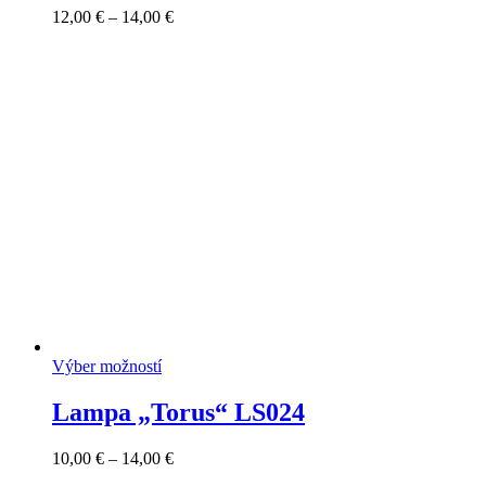
Price
12,00
€
–
14,00
€
range:
12,00 €
through
14,00 €
Výber možností
Lampa „Torus“ LS024
Price
10,00
€
–
14,00
€
range: