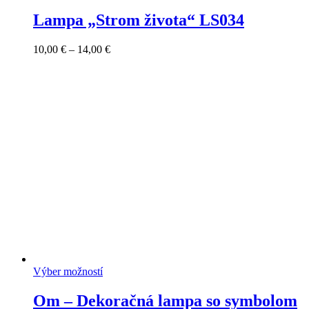
Lampa „Strom života“ LS034
Price
10,00
€
–
14,00
€
range:
10,00 €
through
14,00 €
Výber možností
Om – Dekoračná lampa so symbolom