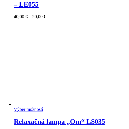
– LE055
Price
40,00
€
–
50,00
€
range:
40,00 €
through
50,00 €
Výber možností
Relaxačná lampa „Om“ LS035