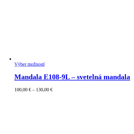
Výber možností
Mandala E108-9L – svetelná mandala
Price
100,00
€
–
130,00
€
range:
100,00 €
through
130,00 €