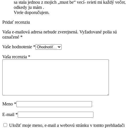
sa stala jednou z mojich „must be“ vecí- svieti mi každý večer,
odkedy ju mám .
Vrele doporučujem.
Pridať recenziu
Vaša e-mailová adresa nebude zverejnená.
Vyžadované polia sú
označené
*
Vaše hodnotenie
*
Vaša recenzia
*
Meno
*
E-mail
*
Uložiť moje meno, e-mail a webovú stránku v tomto prehliadači