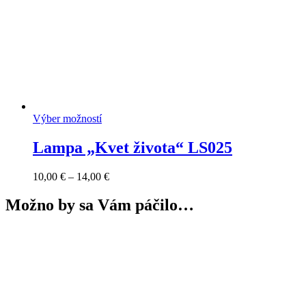
Výber možností
Lampa „Kvet života“ LS025
Price
10,00
€
–
14,00
€
range:
10,00 €
Možno by sa Vám páčilo…
through
14,00 €