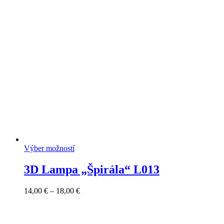
10,00 €
through
14,00 €
Výber možností
3D Lampa „Špirála“ L013
Price
14,00
€
–
18,00
€
range:
14,00 €
through