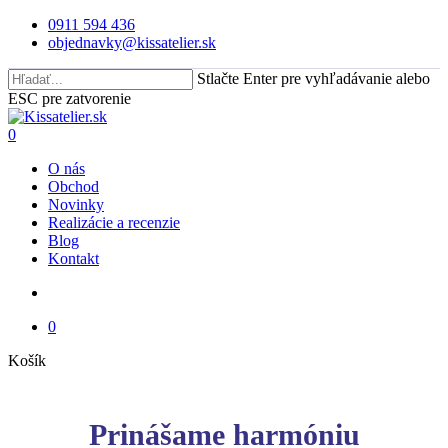
Skip
0911 594 436
to
objednavky@kissatelier.sk
main
content
Stlačte Enter pre vyhľadávanie alebo
ESC pre zatvorenie
Close
Search
search
0
Menu
O nás
Obchod
Novinky
Realizácie a recenzie
Blog
Kontakt
search
0
Close
Košík
Cart
Prinášame harmóniu