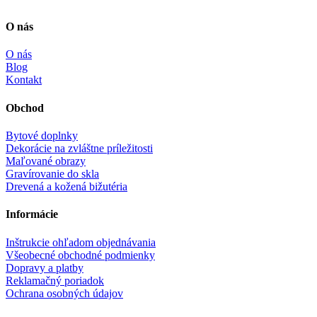
O nás
O nás
Blog
Kontakt
Obchod
Bytové doplnky
Dekorácie na zvláštne príležitosti
Maľované obrazy
Gravírovanie do skla
Drevená a kožená bižutéria
Informácie
Inštrukcie ohľadom objednávania
Všeobecné obchodné podmienky
Dopravy a platby
Reklamačný poriadok
Ochrana osobných údajov