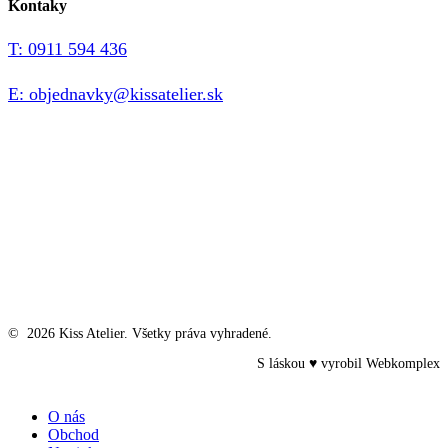
Kontaky
T: 0911 594 436
E: objednavky@kissatelier.sk
©
2026
Kiss Atelier. Všetky práva vyhradené.
S láskou ♥ vyrobil
Webkomplex
Close
O nás
Menu
Obchod