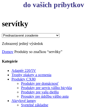
do vašich príbytkov
servítky
Zobrazený jediný výsledok
Domov
Produkty so značkou “servítky”
Kategórie
Adaptér 220/5V
Trophy plakety a ocenenia
Produkty CX80
Produkty pre domácnosť
Produkty pre servis vášho bicykla
Produkty pre vašu dielňu
Prosukty pre údržbu vášho auta
Akrylové lampy
Svetelné základne