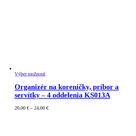
Výber možností
Organizér na koreničky, príbor a
servítky – 4 oddelenia KS013A
Price
20,00
€
–
24,00
€
range:
20,00 €
through
24,00 €