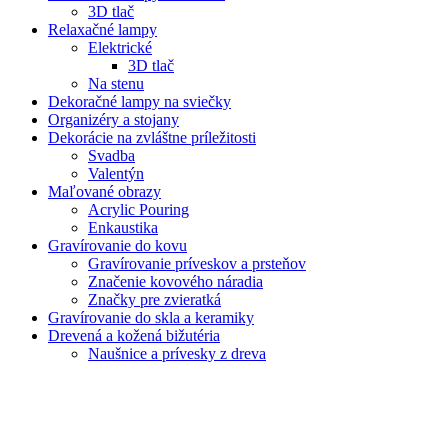
3D tlač
Relaxačné lampy
Elektrické
3D tlač
Na stenu
Dekoračné lampy na sviečky
Organizéry a stojany
Dekorácie na zvláštne príležitosti
Svadba
Valentýn
Maľované obrazy
Acrylic Pouring
Enkaustika
Gravírovanie do kovu
Gravírovanie príveskov a prsteňov
Značenie kovového náradia
Značky pre zvieratká
Gravírovanie do skla a keramiky
Drevená a kožená bižutéria
Naušnice a prívesky z dreva