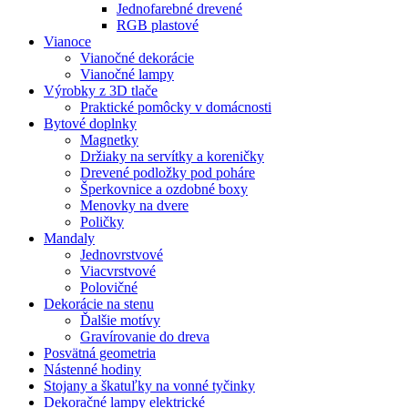
Jednofarebné drevené
RGB plastové
Vianoce
Vianočné dekorácie
Vianočné lampy
Výrobky z 3D tlače
Praktické pomôcky v domácnosti
Bytové doplnky
Magnetky
Držiaky na servítky a koreničky
Drevené podložky pod poháre
Šperkovnice a ozdobné boxy
Menovky na dvere
Poličky
Mandaly
Jednovrstvové
Viacvrstvové
Polovičné
Dekorácie na stenu
Ďalšie motívy
Gravírovanie do dreva
Posvätná geometria
Nástenné hodiny
Stojany a škatuľky na vonné tyčinky
Dekoračné lampy elektrické