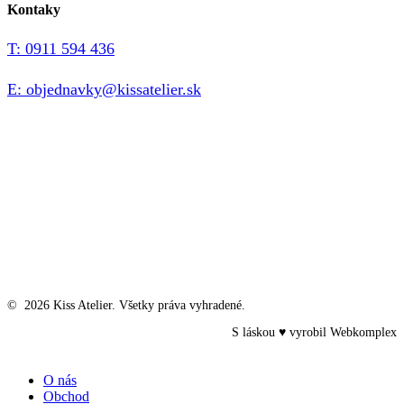
Kontaky
T: 0911 594 436
E: objednavky@kissatelier.sk
©
2026
Kiss Atelier. Všetky práva vyhradené.
S láskou ♥ vyrobil
Webkomplex
Close
O nás
Menu
Obchod