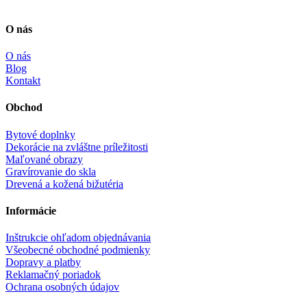
O nás
O nás
Blog
Kontakt
Obchod
Bytové doplnky
Dekorácie na zvláštne príležitosti
Maľované obrazy
Gravírovanie do skla
Drevená a kožená bižutéria
Informácie
Inštrukcie ohľadom objednávania
Všeobecné obchodné podmienky
Dopravy a platby
Reklamačný poriadok
Ochrana osobných údajov