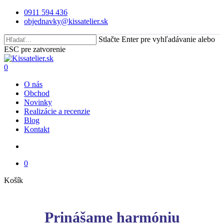
Skip
0911 594 436
to
objednavky@kissatelier.sk
main
content
Stlačte Enter pre vyhľadávanie alebo
ESC pre zatvorenie
Close
Search
search
0
Menu
O nás
Obchod
Novinky
Realizácie a recenzie
Blog
Kontakt
search
0
Close
Košík
Cart
Prinášame harmóniu