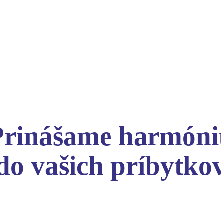
Prinášame harmóni
do vašich príbytko