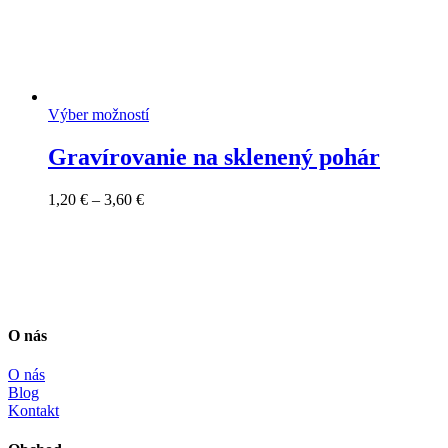
Výber možností
Gravírovanie na sklenený pohár
Price
1,20
€
–
3,60
€
range:
1,20 €
through
3,60 €
O nás
O nás
Blog
Kontakt