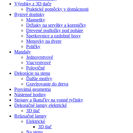
Výrobky z 3D tlače
Praktické pomôcky v domácnosti
Bytové doplnky
Magnetky
Držiaky na servítky a koreničky
Drevené podložky pod poháre
Šperkovnice a ozdobné boxy
Menovky na dvere
Poličky
Mandaly
Jednovrstvové
Viacvrstvové
Polovičné
Dekorácie na stenu
Ďalšie motívy
Gravírovanie do dreva
Posvätná geometria
Nástenné hodiny
Stojany a škatuľky na vonné tyčinky
Dekoračné lampy elektrické
3D tlač
Relaxačné lampy
Elektrické
3D tlač
Na stenu