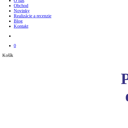
O nás
Obchod
Novinky
Realizácie a recenzie
Blog
Kontakt
search
0
Close
Košík
Cart