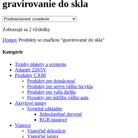
gravirovanie do skla
Zobrazujú sa 2 výsledky
Domov
Produkty so značkou “gravirovanie do skla”
Kategórie
Trophy plakety a ocenenia
Adaptér 220/5V
Produkty CX80
Produkty pre domácnosť
Produkty pre servis vášho bicykla
Produkty pre vašu dielňu
Prosukty pre údržbu vášho auta
Akrylové lampy
Svetelné základne
Jednofarebné drevené
RGB plastové
Vianoce
Vianočné dekorácie
Vianočné lampy