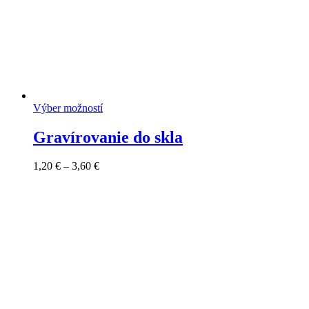
Výber možností
Gravírovanie do skla
Price
1,20
€
–
3,60
€
range:
1,20 €
through
3,60 €