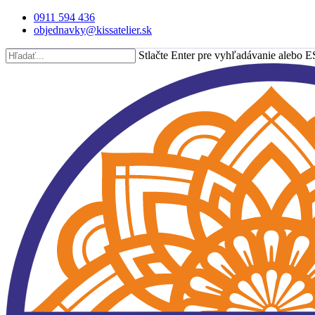
Skip
0911 594 436
to
objednavky@kissatelier.sk
main
content
Stlačte Enter pre vyhľadávanie alebo E
Close
Search