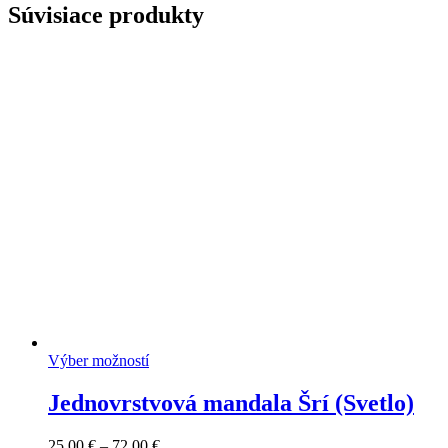
Súvisiace produkty
Výber možností
Jednovrstvová mandala Šrí (Svetlo)
Price
25,00
€
–
72,00
€