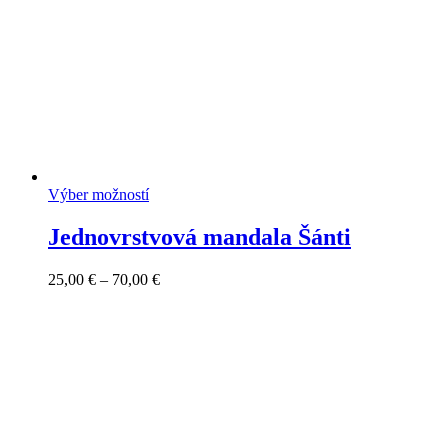
Výber možností
Jednovrstvová mandala Šánti
Price
25,00
€
–
70,00
€
range:
25,00 €
through
70,00 €