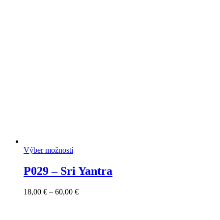
range:
18,00 €
through
60,00 €
Výber možností
P029 – Sri Yantra
Price
18,00
€
–
60,00
€
range:
18,00 €
through