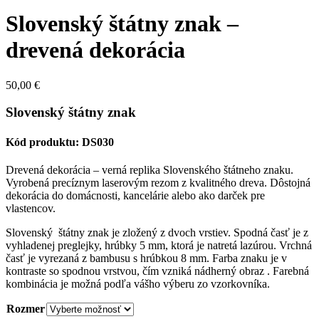
Slovenský štátny znak –
drevená dekorácia
50,00
€
Slovenský štátny znak
Kód produktu: DS030
Drevená dekorácia – verná replika Slovenského štátneho znaku.
Vyrobená precíznym laserovým rezom z kvalitného dreva. Dôstojná
dekorácia do domácnosti, kancelárie alebo ako darček pre
vlastencov.
Slovenský štátny znak je zložený z dvoch vrstiev. Spodná časť je z
vyhladenej preglejky, hrúbky 5 mm, ktorá je natretá lazúrou. Vrchná
časť je vyrezaná z bambusu s hrúbkou 8 mm. Farba znaku je v
kontraste so spodnou vrstvou, čím vzniká nádherný obraz . Farebná
kombinácia je možná podľa vášho výberu zo vzorkovníka.
Rozmer