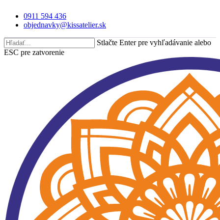
Skip
0911 594 436
to
objednavky@kissatelier.sk
main
content
Stlačte Enter pre vyhľadávanie alebo
ESC pre zatvorenie
Close
Search