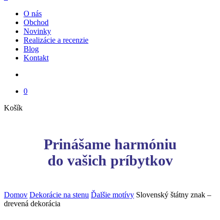
Menu
O nás
Obchod
Novinky
Realizácie a recenzie
Blog
Kontakt
search
0
Close
Košík
Cart
Prinášame harmóniu
do vašich príbytkov
Domov
Dekorácie na stenu
Ďalšie motívy
Slovenský štátny znak –
drevená dekorácia