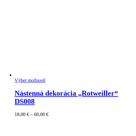
60,00 €
Výber možností
Nástenná dekorácia „Rotweiller“
DS008
Price
18,00
€
–
60,00
€
range:
18,00 €
through
60,00 €