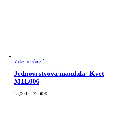
Výber možností
Jednovrstvová mandala -Kvet
M1L006
Price
18,00
€
–
72,00
€
range:
18,00 €
through
72,00 €