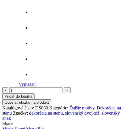
Vymazať
množstvo
Slovenský
Pridať do košíka
štátny
Odoslať otázku na produkt
znak
Katalógové číslo:
DS030
Kategórie:
Ďalšie motívy
,
Dekorácie na
–
stenu
Značky:
dekorácia na stenu
,
slovenský dvojkríž
,
slovenský
drevená
znak
dekorácia
Share
Share
Tweet
Share
Pin