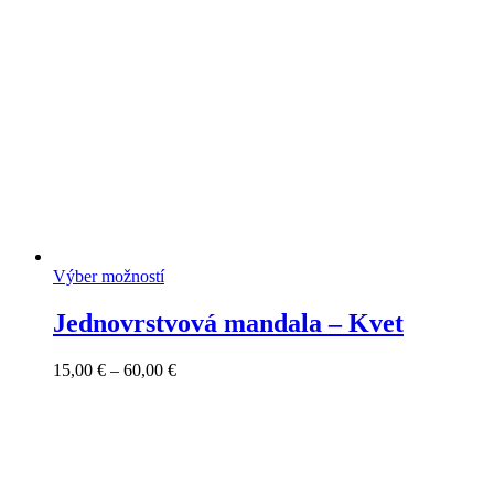
Výber možností
Jednovrstvová mandala – Kvet
Price
15,00
€
–
60,00
€
range:
15,00 €
through
60,00 €