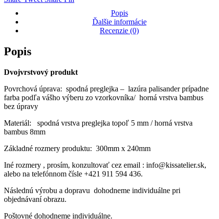
Popis
Ďalšie informácie
Recenzie (0)
Popis
Dvojvrstvový produkt
Povrchová úprava: spodná preglejka – lazúra palisander prípadne
farba podľa vášho výberu zo vzorkovníka/ horná vrstva bambus
bez úpravy
Materiál: spodná vrstva preglejka topoľ 5 mm / horná vrstva
bambus 8mm
Základné rozmery produktu: 300mm x 240mm
Iné rozmery , prosím, konzultovať cez email : info@kissatelier.sk,
alebo na telefónnom čísle +421 911 594 436.
Následnú výrobu a dopravu dohodneme individuálne pri
objednávaní obrazu.
Poštovné dohodneme individuálne.