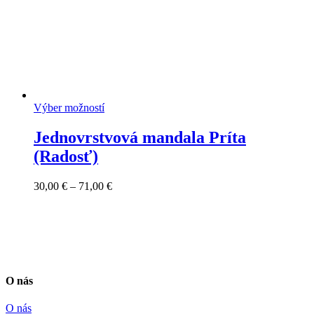
Výber možností
Jednovrstvová mandala Príta
(Radosť)
Price
30,00
€
–
71,00
€
range:
30,00 €
through
71,00 €
O nás
O nás