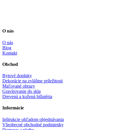
O nás
O nás
Blog
Kontakt
Obchod
Bytové doplnky
Dekorácie na zvláštne príležitosti
Maľované obrazy
Gravírovanie do skla
Drevená a kožená bižutéria
Informácie
Inštrukcie ohľadom objednávania
Všeobecné obchodné podmienky
Dopravy a platby