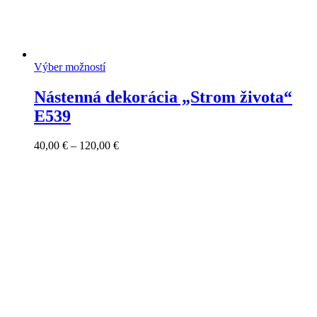
Výber možností
Nástenná dekorácia „Strom života“
E539
Price
40,00
€
–
120,00
€
range:
40,00 €
through
120,00 €