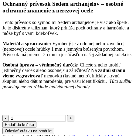
Ochranný prívesok Sedem archanjelov – osobné
ochranné znamenie z nerezovej ocele
Tento prívesok so symbolmi Sedem archanjelov je viac ako šperk.
Je to diskrétny talizman, ktorý prináša pocit ochrany a harmónie, a
môže byť s vami kdekoľvek.
Materiál a spracovanie:
Vyrobený je z odolnej nehrdzavejúcej
(nerezovej) ocele hrúbky 1 mm s jemným brúseným povrchom.
Prívesok má priemer 25 mm a je súčasťou našej základnej kolekcie.
Osobná úprava – výnimočný darček:
Chcete z neho urobiť
jedinečný darček alebo osobnejšiu záležitosť? Na
zadnú stranu
vieme vygravírovať
menovku (krstné meno), iniciály ,krvnú
skupinu alebo dátum narodenia, pre vašu identifikáciu.
Túto službu
poskytujeme na základe individuálnej dohody.
množstvo
Ochranný
Pridať do košíka
prívesok
Odoslať otázku na produkt
-