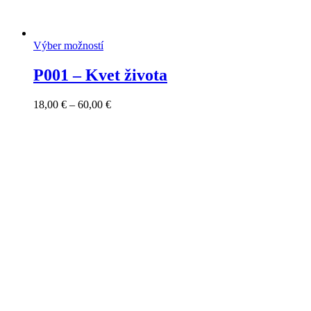
Výber možností
P001 – Kvet života
Price
18,00
€
–
60,00
€
range:
18,00 €
through
60,00 €