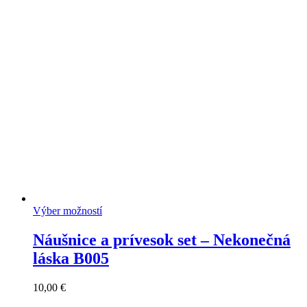
range:
18,00 €
through
60,00 €
Výber možností
Náušnice a prívesok set – Nekonečná
láska B005
10,00
€