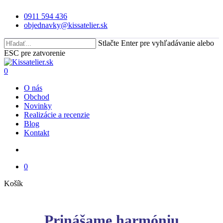
Skip
0911 594 436
to
objednavky@kissatelier.sk
main
content
Stlačte Enter pre vyhľadávanie alebo
ESC pre zatvorenie
Close
Search
search
0
Menu
O nás
Obchod
Novinky
Realizácie a recenzie
Blog
Kontakt
search
0
Close
Košík
Cart
Prinášame harmóniu