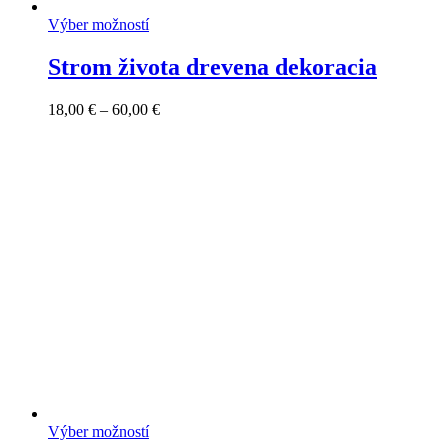
Výber možností
Strom života drevena dekoracia
Price
18,00
€
–
60,00
€
range:
18,00 €
through
60,00 €
Výber možností