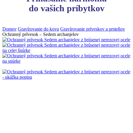
do vašich príbytkov
Domov
Gravírovanie do kovu
Gravírovanie príveskov a prsteňov
Ochranný prívesok – Sedem archanjelov