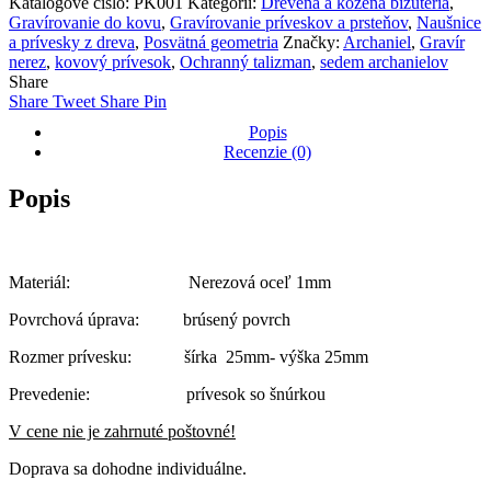
Katalógové číslo:
PK001
Kategórií:
Drevená a kožená bižutéria
,
Sedem
Gravírovanie do kovu
,
Gravírovanie príveskov a prsteňov
,
Naušnice
archanjelov
a prívesky z dreva
,
Posvätná geometria
Značky:
Archaniel
,
Gravír
nerez
,
kovový prívesok
,
Ochranný talizman
,
sedem archanielov
Share
Share
Tweet
Share
Pin
Popis
Recenzie (0)
Popis
Materiál: Nerezová oceľ 1mm
Povrchová úprava: brúsený povrch
Rozmer prívesku: šírka 25mm- výška 25mm
Prevedenie: prívesok so šnúrkou
V cene nie je zahrnuté poštovné!
Doprava sa dohodne individuálne.