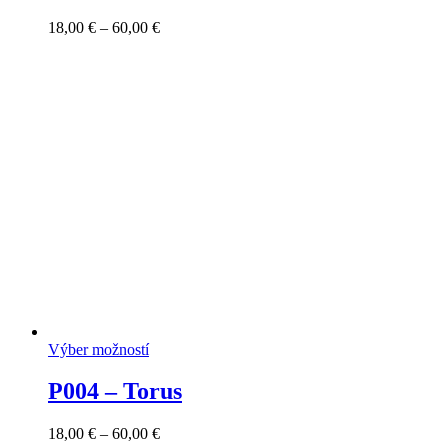
Price
18,00
€
–
60,00
€
range:
18,00 €
through
60,00 €
Výber možností
P004 – Torus
Price
18,00
€
–
60,00
€