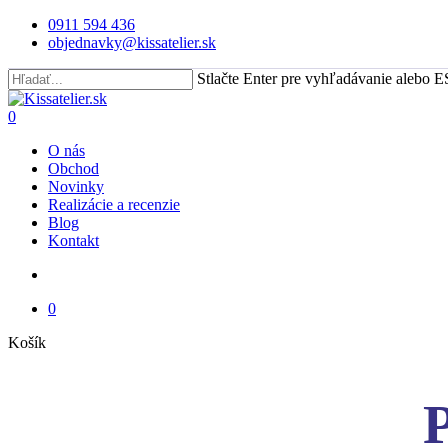
Skip
0911 594 436
to
objednavky@kissatelier.sk
main
content
Stlačte Enter pre vyhľadávanie alebo E
Close
Search
search
0
Menu
O nás
Obchod
Novinky
Realizácie a recenzie
Blog
Kontakt
search
0
Close
Košík
Cart