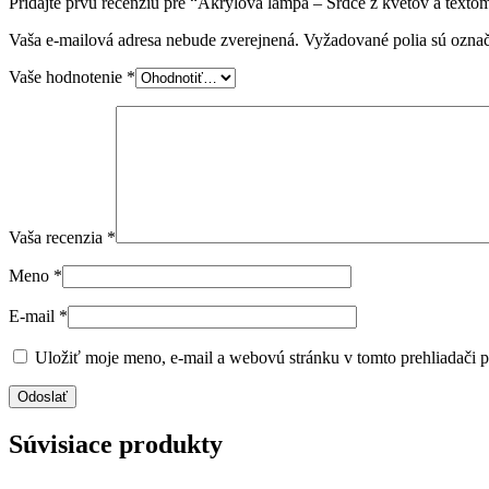
Pridajte prvú recenziu pre “Akrylová lampa – Srdce z kvetov a texto
Vaša e-mailová adresa nebude zverejnená.
Vyžadované polia sú ozna
Vaše hodnotenie
*
Vaša recenzia
*
Meno
*
E-mail
*
Uložiť moje meno, e-mail a webovú stránku v tomto prehliadači 
Súvisiace produkty