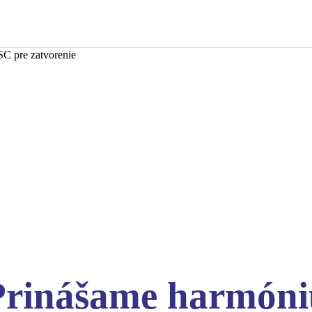
SC pre zatvorenie
Prinášame harmóni