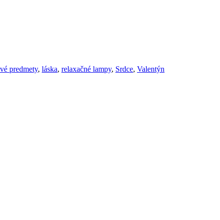
vé predmety
,
láska
,
relaxačné lampy
,
Srdce
,
Valentýn