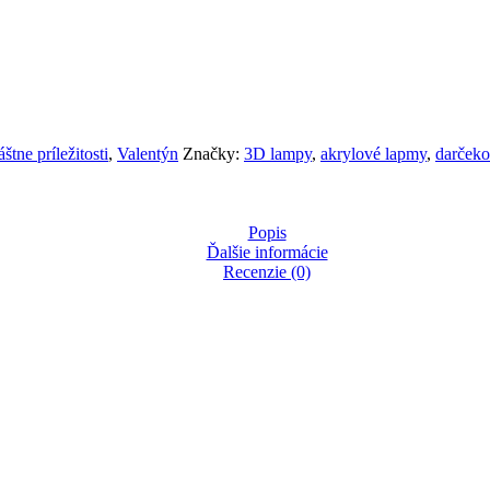
štne príležitosti
,
Valentýn
Značky:
3D lampy
,
akrylové lapmy
,
darčeko
Popis
Ďalšie informácie
Recenzie (0)