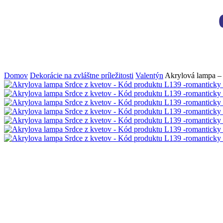
Domov
Dekorácie na zvláštne príležitosti
Valentýn
Akrylová lampa – 