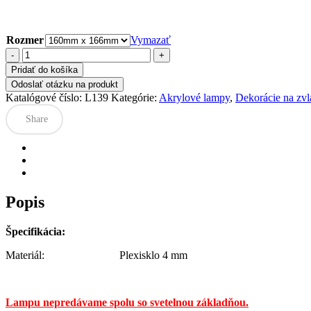
Rozmer
Vymazať
množstvo
Akrylová
Pridať do košíka
lampa
Odoslať otázku na produkt
-
Katalógové číslo:
L139
Kategórie:
Akrylové lampy
,
Dekorácie na zvlá
Srdce
z
Share
kvetov
a
textom
s
vyznaním
lásky
Popis
Špecifikácia:
Materiál: Plexisklo 4 mm
Lampu nepredávame spolu so svetelnou základňou.