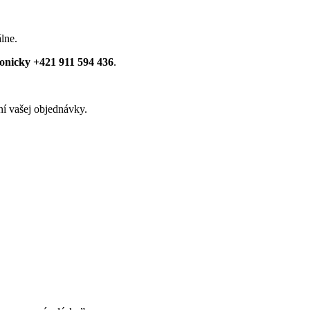
lne.
fonicky +421 911 594 436
.
í vašej objednávky.