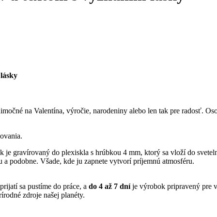
 lásky
nimočné na Valentína, výročie, narodeniny alebo len tak pre radosť. O
ovania.
je gravírovaný do plexiskla s hrúbkou 4 mm, ktorý sa vloží do svetelne
ru a podobne. Všade, kde ju zapnete vytvorí príjemnú atmosféru.
 prijatí sa pustíme do práce, a
do 4 až 7 dní
je výrobok pripravený pre vá
írodné zdroje našej planéty.