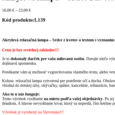
Price
16,00
€
–
23,00
€
range:
16,00 €
Kód produktu:L139
through
23,00 €
Akrylová relaxačná lampa – Srdce z kvetov a textom s vyznaním
Cena je bez svetelnej základne!!!
Je to
dokonalý darček pre vašu milovanú osobu
. Darujte niečo vý
dojímavú spomienku.
Ponúkame vám aj možnosť vygravírovania vlastného textu, alebo ven
Krásna relaxačná lampa vytvorená pre potešenie očí a ducha. Obrázok 
vhodná do detskej izby, obývačky, spálne, kancelárie, reštaurácie, ba
Ako to u nás funguje:
Tento výrobok vyrábame
na mieru podľa vašej objednávky
. Po jej
detailom. A hlavne nevyrábame tovar, ktorý sa nepredá, čím šetríme pr
Výrobok je vyrobený na Slovensku!!!