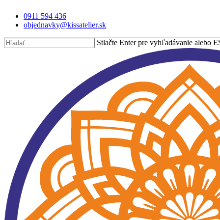
Skip
0911 594 436
to
objednavky@kissatelier.sk
main
content
Stlačte Enter pre vyhľadávanie alebo E
Close
Search