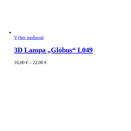
Výber možností
3D Lampa „Glóbus“ L049
Price
16,00
€
–
22,00
€
range:
16,00 €
through
22,00 €