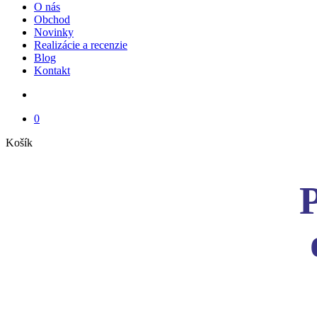
O nás
Obchod
Novinky
Realizácie a recenzie
Blog
Kontakt
search
0
Close
Košík
Cart