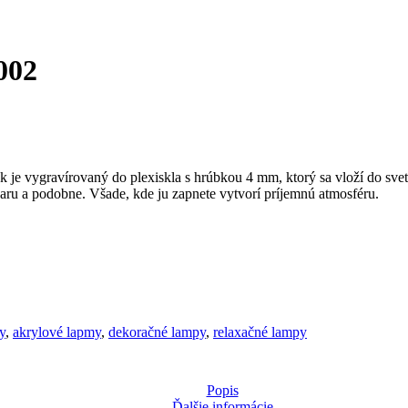
002
je vygravírovaný do plexiskla s hrúbkou 4 mm, ktorý sa vloží do svete
 baru a podobne. Všade, kde ju zapnete vytvorí príjemnú atmosféru.
y
,
akrylové lapmy
,
dekoračné lampy
,
relaxačné lampy
Popis
Ďalšie informácie