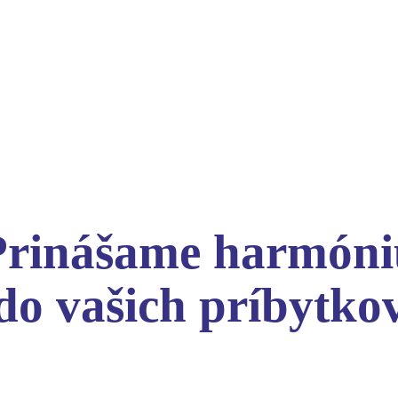
Prinášame harmóni
do vašich príbytko