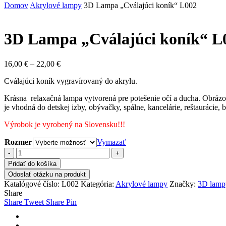
Domov
Akrylové lampy
3D Lampa „Cválajúci koník“ L002
3D Lampa „Cválajúci koník“ L
Price
16,00
€
–
22,00
€
range:
Cválajúci koník vygravírovaný do akrylu.
16,00 €
through
Krásna relaxačná lampa vytvorená pre potešenie očí a ducha. Obrázok 
22,00 €
je vhodná do detskej izby, obývačky, spálne, kancelárie, reštaurácie,
Výrobok je vyrobený na Slovensku!!!
Rozmer
Vymazať
množstvo
3D
Pridať do košíka
Lampa
Odoslať otázku na produkt
"Cválajúci
Katalógové číslo:
L002
Kategória:
Akrylové lampy
Značky:
3D lamp
koník"
Share
L002
Share
Tweet
Share
Pin